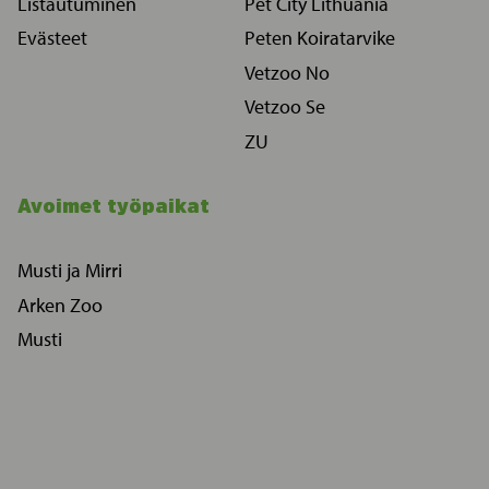
Listautuminen
Pet City Lithuania
Evästeet
Peten Koiratarvike
Vetzoo No
Vetzoo Se
ZU
Avoimet työpaikat
Musti ja Mirri
Arken Zoo
Musti