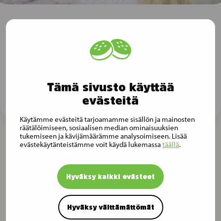
Tilaa Musti Groupin tiedotteet
sähköpostiisi
Tilaa tiedotteet
Tämä sivusto käyttää
evästeitä
Käytämme evästeitä tarjoamamme sisällön ja mainosten
räätälöimiseen, sosiaalisen median ominaisuuksien
tukemiseen ja kävijämäärämme analysoimiseen. Lisää
evästekäytänteistämme voit käydä lukemassa
täällä
.
Hyväksy kaikki evästeet
Hyväksy välttämättömät