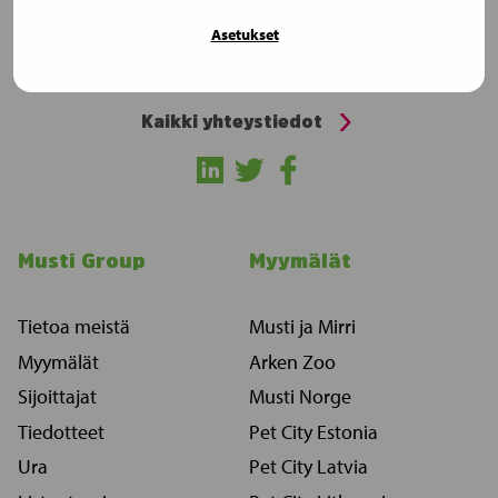
Ota yhteyttä
Asetukset
Musti Group
Mäkitorpantie 3, 00620 Helsinki, Finland
Kaikki yhteystiedot
Musti Group
Myymälät
Tietoa meistä
Musti ja Mirri
Myymälät
Arken Zoo
Sijoittajat
Musti Norge
Tiedotteet
Pet City Estonia
Ura
Pet City Latvia