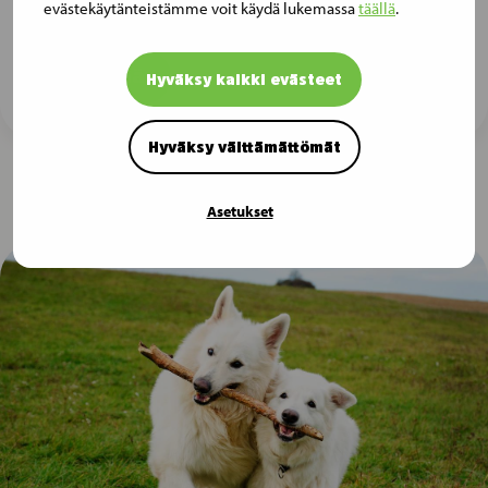
evästekäytänteistämme voit käydä lukemassa
täällä
.
eri puolilla Pohjoismaita.
Lue lisää
Hyväksy kaikki evästeet
Hyväksy välttämättömät
Asetukset