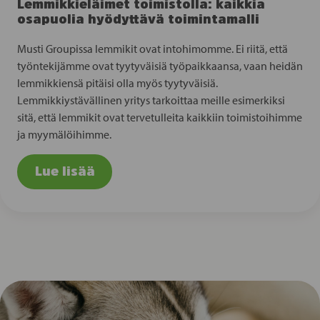
Lemmikkieläimet toimistolla: kaikkia
osapuolia hyödyttävä toimintamalli
Musti Groupissa lemmikit ovat intohimomme. Ei riitä, että
työntekijämme ovat tyytyväisiä työpaikkaansa, vaan heidän
lemmikkiensä pitäisi olla myös tyytyväisiä.
Lemmikkiystävällinen yritys tarkoittaa meille esimerkiksi
sitä, että lemmikit ovat tervetulleita kaikkiin toimistoihimme
ja myymälöihimme.
Lue lisää