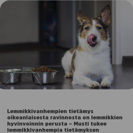
Lemmikkivanhempien tietämys
oikeanlaisesta ravinnosta on lemmikkien
hyvinvoinnin perusta – Musti tukee
lemmikkivanhempia tietämyksen