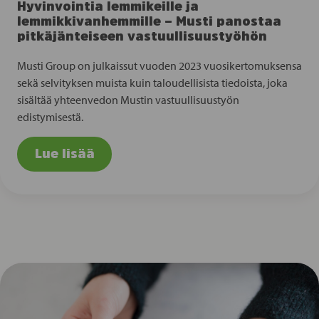
Hyvinvointia lemmikeille ja
lemmikkivanhemmille – Musti panostaa
pitkäjänteiseen vastuullisuustyöhön
Musti Group on julkaissut vuoden 2023 vuosikertomuksensa
sekä selvityksen muista kuin taloudellisista tiedoista, joka
sisältää yhteenvedon Mustin vastuullisuustyön
edistymisestä.
Lue lisää