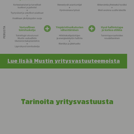
Lue lisää Mustin yritysvastuuteemoista
Tarinoita yritysvastuusta