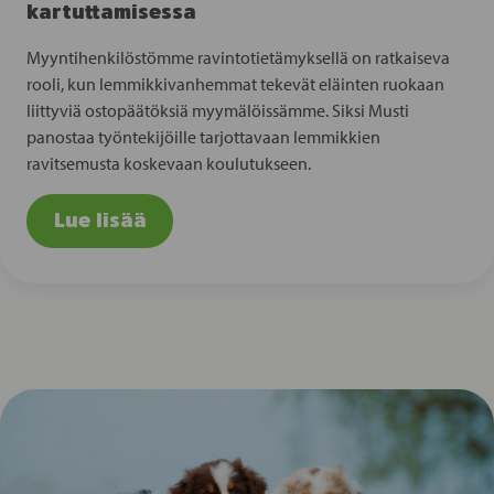
kartuttamisessa
Myyntihenkilöstömme ravintotietämyksellä on ratkaiseva
rooli, kun lemmikkivanhemmat tekevät eläinten ruokaan
liittyviä ostopäätöksiä myymälöissämme. Siksi Musti
panostaa työntekijöille tarjottavaan lemmikkien
ravitsemusta koskevaan koulutukseen.
Lue lisää