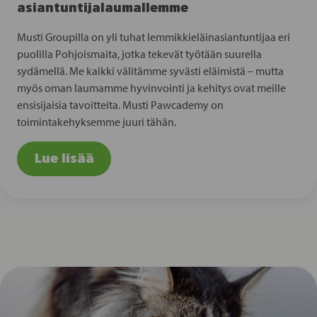
asiantuntijalaumallemme
Musti Groupilla on yli tuhat lemmikkieläinasiantuntijaa eri
puolilla Pohjoismaita, jotka tekevät työtään suurella
sydämellä. Me kaikki välitämme syvästi eläimistä – mutta
myös oman laumamme hyvinvointi ja kehitys ovat meille
ensisijaisia tavoitteita. Musti Pawcademy on
toimintakehyksemme juuri tähän.
Lue lisää