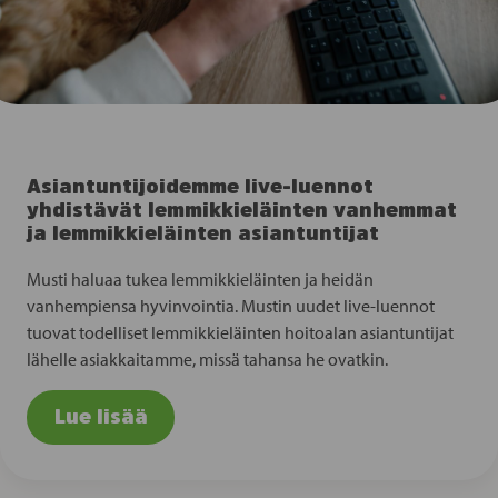
Asiantuntijoidemme live-luennot
yhdistävät lemmikkieläinten vanhemmat
ja lemmikkieläinten asiantuntijat
Musti haluaa tukea lemmikkieläinten ja heidän
vanhempiensa hyvinvointia. Mustin uudet live-luennot
tuovat todelliset lemmikkieläinten hoitoalan asiantuntijat
lähelle asiakkaitamme, missä tahansa he ovatkin.
Lue lisää