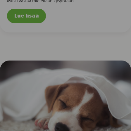
Musti vastaa mielellään kysyntään.
Lue lisää