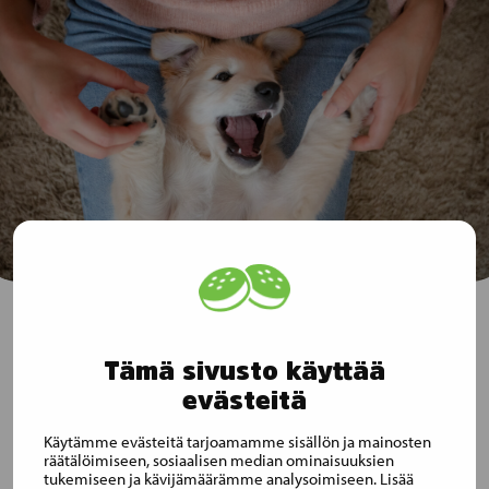
Auttava käpälä – Musti tekee työtä
Tämä sivusto käyttää
yhteisen hyvän eteen
evästeitä
Työ yhteisen hyvän eteen on yksi perusarvoistamme.
Käytämme evästeitä tarjoamamme sisällön ja mainosten
Työskentelemme eläinystävällisemmän tulevaisuuden
räätälöimiseen, sosiaalisen median ominaisuuksien
tukemiseen ja kävijämäärämme analysoimiseen. Lisää
puolesta yhdessä useiden yhdistysten ja järjestöjen kanssa