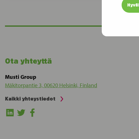
Hyvä
Ota yhteyttä
Musti Group
Mäkitorpantie 3, 00620 Helsinki, Finland
Kaikki yhteystiedot