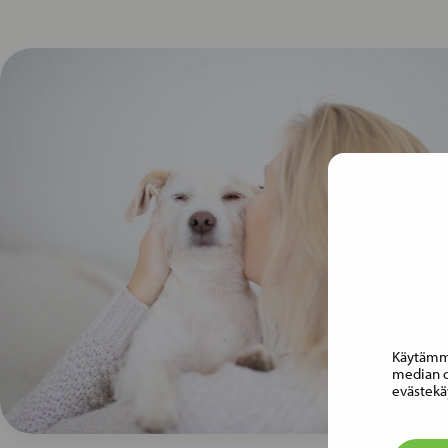
Käytämme
median o
evästekä