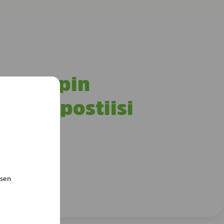
i Groupin
 sähköpostiisi
isen