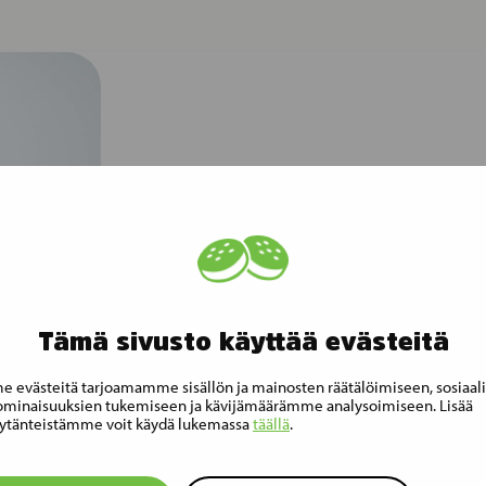
Tilaa Must
tiedotteet
Tilaa tiedotteet
Tämä sivusto käyttää evästeitä
 evästeitä tarjoamamme sisällön ja mainosten räätälöimiseen, sosiaal
minaisuuksien tukemiseen ja kävijämäärämme analysoimiseen. Lisää
ytänteistämme voit käydä lukemassa
täällä
.