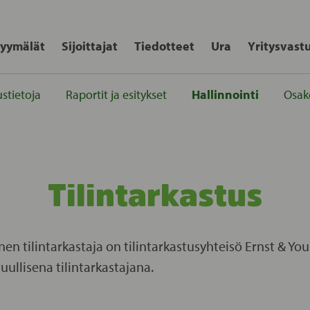
yymälät
Sijoittajat
Tiedotteet
Ura
Yritysvast
stietoja
Raportit ja esitykset
Hallinnointi
Osak
Tilintarkastus
nen tilintarkastaja on tilintarkastusyhteisö Ernst & Y
ullisena tilintarkastajana.