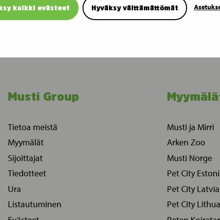
Asetuks
ksy kaikki evästeet
Hyväksy välttämättömät
Musti Group
Myymälä
Tietoa meistä
Musti ja Mirri
Myymälät
Arken Zoo
Sijoittajat
Musti Norge
Tiedotteet
Pet City Eston
Ura
Pet City Latvia
Listautuminen
Pet City Lithu
Evästeet
Peten Koiratar