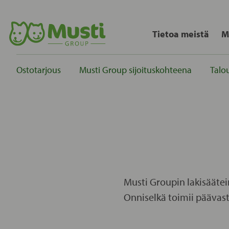
Tietoa meistä
M
Ostotarjous
Musti Group sijoituskohteena
Talou
Musti Groupin lakisäätei
Onniselkä toimii päävastu