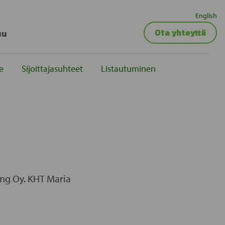
English
uu
Ota yhteyttä
e
Sijoittajasuhteet
Listautuminen
oung Oy. KHT Maria