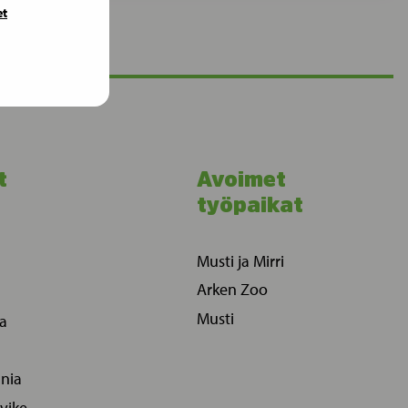
et
t
Avoimet
työpaikat
Musti ja Mirri
Arken Zoo
Musti
ia
ania
vike