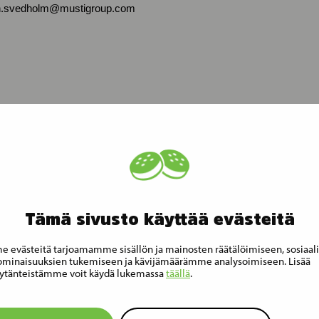
in.svedholm@mustigroup.com
iden omistajien elämästä helpompaa, hauskempaa ja turvallisempaa
tiö, ja vastaamme monikanavaisella liiketoimintamallillamme lemmikki
a ja Norjassa. Tarjoamme laajan ja tarkkaan valikoidun lemmikkieläin
a kohteissa lemmikeille myös palveluja kuten turkinhoitoa, koulutusta 
Tämä sivusto käyttää evästeitä
 391 miljoonaa euroa tilikaudella 2022. Yhtiöllä oli tilikauden 2022 lopu
 evästeitä tarjoamamme sisällön ja mainosten räätälöimiseen, sosiaal
 335 myymälää.
minaisuuksien tukemiseen ja kävijämäärämme analysoimiseen. Lisää
ytänteistämme voit käydä lukemassa
täällä
.