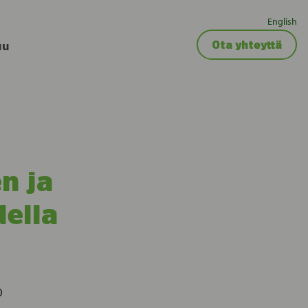
English
uu
Ota yhteyttä
n ja
della
0