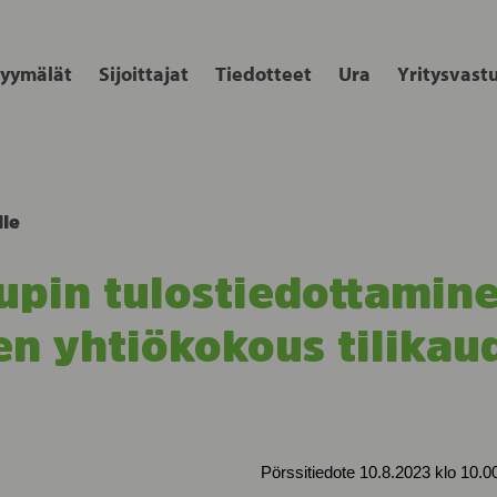
yymälät
Sijoittajat
Tiedotteet
Ura
Yritysvast
lle
upin tulostiedottamine
en yhtiökokous tilikau
j Pörssitiedote 10.8.2023 klo 10.0