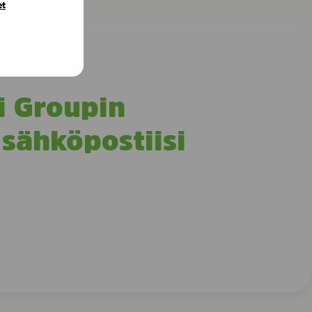
et
i Groupin
 sähköpostiisi