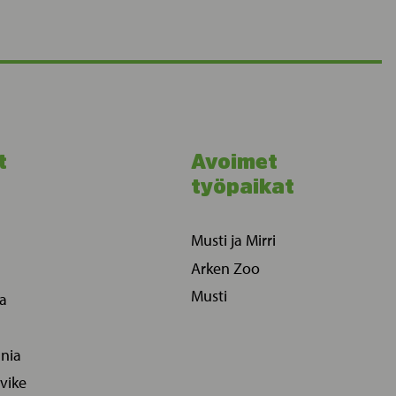
t
Avoimet
työpaikat
Musti ja Mirri
Arken Zoo
Musti
ia
ania
vike