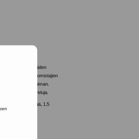
. Olemme Pohjoismaiden
eläinten ja niiden omistajien
tarvikkeiden valikoiman.
ja eläinlääkäripalveluja.
ssa 1 587 työntekijää, 1,5
isen