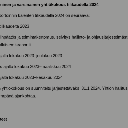
inen ja varsinainen yhtiökokous tilikaudella 2024
ortoinnin kalenteri tilikaudella 2024 on seuraava:
tilikaudelta 2023
linpäätös ja toimintakertomus, selvitys hallinto- ja ohjausjärjestelmäst
alkitsemisraportti
jalta lokakuu 2023–joulukuu 2023
us ajalta lokakuu 2023–maaliskuu 2024
ajalta lokakuu 2023–kesäkuu 2024
yhtiökokous on suunniteltu järjestettäväksi 31.1.2024. Yhtiön hallit
lähempänä ajankohtaa.
hteet