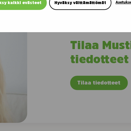
Asetuks
ksy kaikki evästeet
Hyväksy välttämättömät
Tilaa Must
tiedotteet
Tilaa tiedotteet