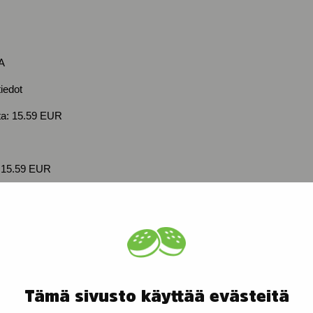
A
tiedot
nta: 15.59 EUR
: 15.59 EUR
Tämä sivusto käyttää evästeitä
iden omistajien elämästä helpompaa, hauskempaa ja turvallisempaa