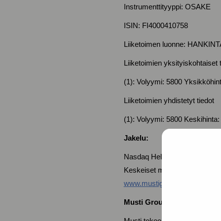
Instrumenttityyppi: OSAKE
ISIN: FI4000410758
Liiketoimen luonne: HANKINT
Liiketoimien yksityiskohtaiset 
(1): Volyymi: 5800 Yksikköhi
Liiketoimien yhdistetyt tiedot
(1): Volyymi: 5800 Keskihinta
Jakelu:
Nasdaq Helsinki
Keskeiset mediat
www.mustigroup.com
Musti Group lyhyesti:
Musti tekee lemmikkien ja ni