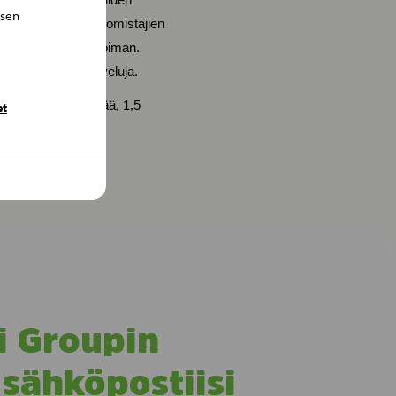
isen
eläinten ja niiden omistajien
tarvikkeiden valikoiman.
ja eläinlääkäripalveluja.
ssa 1 587 työntekijää, 1,5
et
i Groupin
 sähköpostiisi