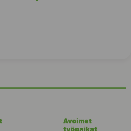
t
Avoimet
työpaikat