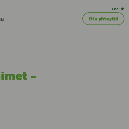
English
uu
Ota yhteyttä
oimet –