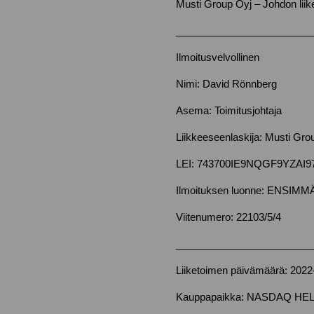
Musti Group Oyj – Johdon liik
________________________
Ilmoitusvelvollinen
Nimi: David Rönnberg
Asema: Toimitusjohtaja
Liikkeeseenlaskija: Musti Gro
LEI: 743700IE9NQGF9YZAI9
Ilmoituksen luonne: ENSIM
Viitenumero: 22103/5/4
________________________
Liiketoimen päivämäärä: 2022
Kauppapaikka: NASDAQ HEL