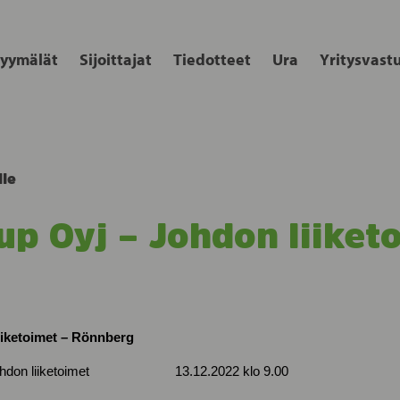
yymälät
Sijoittajat
Tiedotteet
Ura
Yritysvast
lle
up Oyj – Johdon liiket
iiketoimet – Rönnberg
on liiketoimet 13.12.2022 klo 9.00