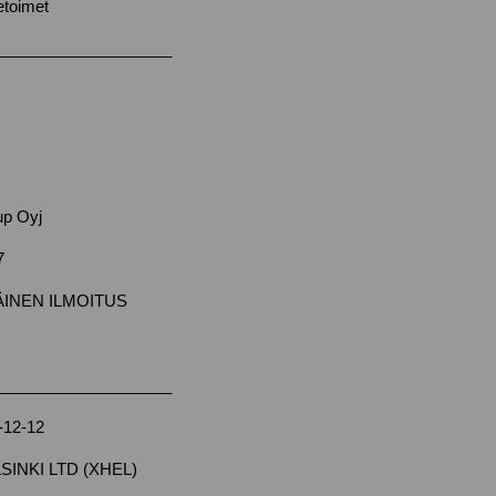
etoimet
____________________
up Oyj
7
MÄINEN ILMOITUS
____________________
-12-12
SINKI LTD (XHEL)