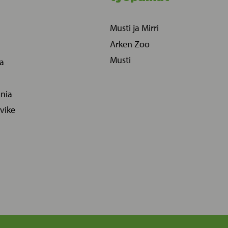
Musti ja Mirri
Arken Zoo
Musti
ia
ania
vike