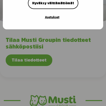
Hyväksy välttämättömät
Asetukset
Tilaa Musti Groupin tiedotteet
sähköpostiisi
Tilaa tiedotteet