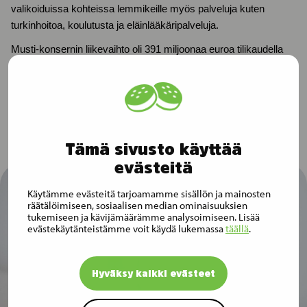
valikoiduissa kohteissa lemmikeille myös palveluja kuten
turkinhoitoa, koulutusta ja eläinlääkäripalveluja.
Musti-konsernin liikevaihto oli 391 miljoonaa euroa tilikaudella
2022. Yhtiöllä oli tilikauden 2022 lopussa 1 587 työntekijää, 1,5
miljoonaa kanta-asiakasta ja 335 myymälää.
Tämä sivusto käyttää
evästeitä
Käytämme evästeitä tarjoamamme sisällön ja mainosten
räätälöimiseen, sosiaalisen median ominaisuuksien
tukemiseen ja kävijämäärämme analysoimiseen. Lisää
evästekäytänteistämme voit käydä lukemassa
täällä
.
Hyväksy kaikki evästeet