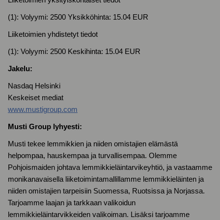
Liiketoimien yksityiskohtaiset tiedot
(1): Volyymi: 2500 Yksikköhinta: 15.04 EUR
Liiketoimien yhdistetyt tiedot
(1): Volyymi: 2500 Keskihinta: 15.04 EUR
Jakelu:
Nasdaq Helsinki
Keskeiset mediat
www.mustigroup.com
Musti Group lyhyesti:
Musti tekee lemmikkien ja niiden omistajien elämästä
helpompaa, hauskempaa ja turvallisempaa. Olemme
Pohjoismaiden johtava lemmikkieläintarvikeyhtiö, ja vastaamme
monikanavaisella liiketoimintamallillamme lemmikkieläinten ja
niiden omistajien tarpeisiin Suomessa, Ruotsissa ja Norjassa.
Tarjoamme laajan ja tarkkaan valikoidun
lemmikkieläintarvikkeiden valikoiman. Lisäksi tarjoamme