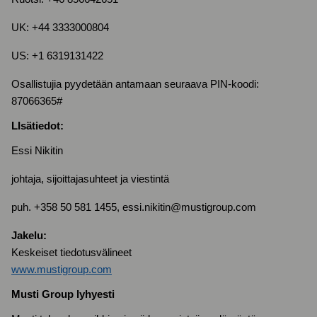
UK: +44 3333000804
US: +1 6319131422
Osallistujia pyydetään antamaan seuraava PIN-koodi:
87066365#
LIsätiedot:
Essi Nikitin
johtaja, sijoittajasuhteet ja viestintä
puh. +358 50 581 1455, essi.nikitin@mustigroup.com
Jakelu:
Keskeiset tiedotusvälineet
www.mustigroup.com
Musti Group lyhyesti