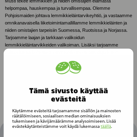
Musti tekee lemmikkien ja niiden omistajien elämästä
helpompaa, hauskempaa ja turvallisempaa. Olemme
Pohjoismaiden johtava lemmikkieläintarvikeyhtiö, ja vastaamme
omnikanavaisella liiketoimintamallillamme lemmikkieläinten ja
niiden omistajien tarpeisiin Suomessa, Ruotsissa ja Norjassa.
Tarjoamme laajan ja tarkkaan valikoidun
lemmikkieläintarvikkeiden valikoiman. Lisäksi tarjoamme
valikoiduissa kohteissa lemmikeille myös palveluja kuten
turkinhoitoa, koulutusta ja eläinlääkäripalveluja.
Musti-konsernin liikevaihto oli 341 miljoonaa euroa tilikaudella
2021. Yhtiöllä oli tilikauden 2021 lopussa 1 397 työntekijää, 1,3
miljoonaa kanta-asiakasta ja 312 myymälää.
Tämä sivusto käyttää
evästeitä
Käytämme evästeitä tarjoamamme sisällön ja mainosten
räätälöimiseen, sosiaalisen median ominaisuuksien
tukemiseen ja kävijämäärämme analysoimiseen. Lisää
evästekäytänteistämme voit käydä lukemassa
täällä
.