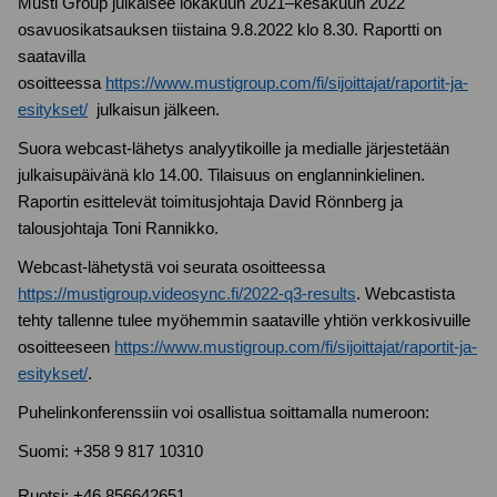
Musti Group julkaisee lokakuun 2021–kesäkuun 2022
osavuosikatsauksen tiistaina 9.8.2022 klo 8.30. Raportti on
saatavilla
osoitteessa
https://www.mustigroup.com/fi/sijoittajat/raportit-ja-
esitykset/
julkaisun jälkeen.
Suora webcast-lähetys analyytikoille ja medialle järjestetään
julkaisupäivänä klo 14.00. Tilaisuus on englanninkielinen.
Raportin esittelevät toimitusjohtaja David Rönnberg ja
talousjohtaja Toni Rannikko.
Webcast-lähetystä voi seurata osoitteessa
https://mustigroup.videosync.fi/2022-q3-results
. Webcastista
tehty tallenne tulee myöhemmin saataville yhtiön verkkosivuille
osoitteeseen
https://www.mustigroup.com/fi/sijoittajat/raportit-ja-
esitykset/
.
Puhelinkonferenssiin voi osallistua soittamalla numeroon:
Suomi: +358 9 817 10310
Ruotsi: +46 856642651