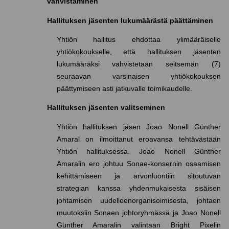
vahvistaminen
Hallituksen jäsenten lukumäärästä päättäminen
Yhtiön hallitus ehdottaa ylimääräiselle
yhtiökokoukselle, että hallituksen jäsenten
lukumääräksi vahvistetaan seitsemän (7)
seuraavan varsinaisen yhtiökokouksen
päättymiseen asti jatkuvalle toimikaudelle.
Hallituksen jäsenten valitseminen
Yhtiön hallituksen jäsen Joao Nonell Günther
Amaral on ilmoittanut eroavansa tehtävästään
Yhtiön hallituksessa. Joao Nonell Günther
Amaralin ero johtuu Sonae-konsernin osaamisen
kehittämiseen ja arvonluontiin sitoutuvan
strategian kanssa yhdenmukaisesta sisäisen
johtamisen uudelleenorganisoimisesta, johtaen
muutoksiin Sonaen johtoryhmässä ja Joao Nonell
Günther Amaralin valintaan Bright Pixelin