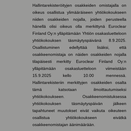
Hallintarekisteröityjen osakkeiden omistajalla on
oikeus osallistua ylimääräiseen yhtiökokoukseen
niiden osakkeiden nojalla, joiden perusteella
hänellä olisi oikeus olla merkittynä Euroclear
Finland Oy:n ylläpitämään Yhtiön osakasluetteloon
yhtiökokouksen täsmäytyspäivänä 8.9.2025.
Osallistuminen edellyttää lisäksi, että
osakkeenomistaja on näiden osakkeiden nojalla
tilapäisesti merkitty Euroclear Finland Oy:n
ylläpitämään osakasluetteloon viimeistään
15.9.2025 kello 10.00 mennessä.
Hallintarekisteriin merkittyjen osakkeiden osalta
tämä katsotaan ilmoittautumiseksi
yhtiökokoukseen. Osakkeenomistuksessa
yhtiökokouksen täsmäytyspäivän jälkeen
tapahtuneet muutokset eivät vaikuta oikeuteen
osallistua yhtiökokoukseen eivätkä
osakkeenomistajan äänimäärään.