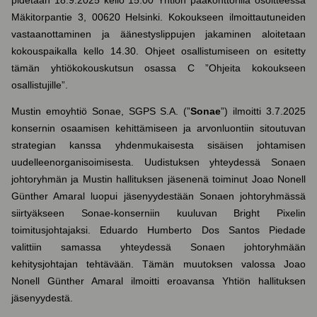
Mäkitorpantie 3, 00620 Helsinki. Kokoukseen ilmoittautuneiden
vastaanottaminen ja äänestyslippujen jakaminen aloitetaan
kokouspaikalla kello 14.30. Ohjeet osallistumiseen on esitetty
tämän yhtiökokouskutsun osassa C ”Ohjeita kokoukseen
osallistujille”.
Mustin emoyhtiö Sonae, SGPS S.A. (”
Sonae
”) ilmoitti 3.7.2025
konsernin osaamisen kehittämiseen ja arvonluontiin sitoutuvan
strategian kanssa yhdenmukaisesta sisäisen johtamisen
uudelleenorganisoimisesta. Uudistuksen yhteydessä Sonaen
johtoryhmän ja Mustin hallituksen jäsenenä toiminut Joao Nonell
Günther Amaral luopui jäsenyydestään Sonaen johtoryhmässä
siirtyäkseen Sonae-konserniin kuuluvan Bright Pixelin
toimitusjohtajaksi. Eduardo Humberto Dos Santos Piedade
valittiin samassa yhteydessä Sonaen johtoryhmään
kehitysjohtajan tehtävään. Tämän muutoksen valossa Joao
Nonell Günther Amaral ilmoitti eroavansa Yhtiön hallituksen
jäsenyydestä.