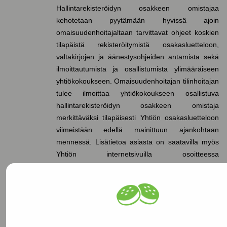
Hallintarekisteröidyn osakkeen omistajaa
kehotetaan pyytämään hyvissä ajoin
omaisuudenhoitajaltaan tarvittavat ohjeet koskien
tilapäistä rekisteröitymistä osakasluetteloon,
valtakirjojen ja äänestysohjeiden antamista sekä
ilmoittautumista ja osallistumista ylimääräiseen
yhtiökokoukseen. Omaisuudenhoitajan tilinhoitajan
tulee ilmoittaa yhtiökokoukseen osallistuva
hallintarekisteröidyn osakkeen omistaja
merkittäväksi tilapäisesti Yhtiön osakasluetteloon
viimeistään edellä mainittuun ajankohtaan
mennessä. Lisätietoa asiasta on saatavilla myös
Yhtiön internetsivuilla osoitteessa
https://www.mustigroup.com/fi/sijoittajat/hallinnointi/y
yhtiokokous/
. Selvyyden vuoksi todetaan, että
hallintarekisteröityjen osakkeiden omistajat eivät
voi suoraan ilmoittautua ylimääräiseen
yhtiökokoukseen Yhtiön internetsivuilla, vaan
ilmoittautuminen on tehtävä omaisuudenhoitajan