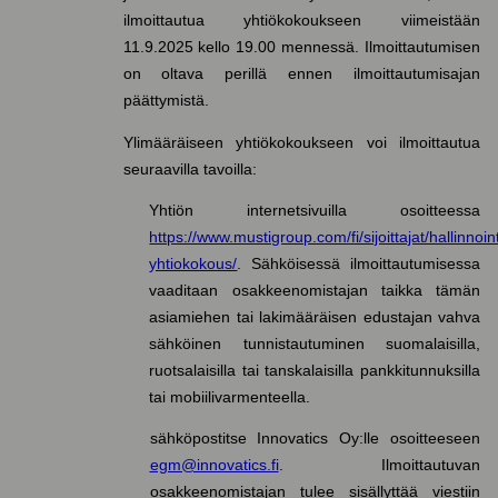
ilmoittautua yhtiökokoukseen viimeistään
11.9.2025 kello 19.00 mennessä. Ilmoittautumisen
on oltava perillä ennen ilmoittautumisajan
päättymistä.
Ylimääräiseen yhtiökokoukseen voi ilmoittautua
seuraavilla tavoilla:
Yhtiön internetsivuilla osoitteessa
https://www.mustigroup.com/fi/sijoittajat/hallinnoin
yhtiokokous/
. Sähköisessä ilmoittautumisessa
vaaditaan osakkeenomistajan taikka tämän
asiamiehen tai lakimääräisen edustajan vahva
sähköinen tunnistautuminen suomalaisilla,
ruotsalaisilla tai tanskalaisilla pankkitunnuksilla
tai mobiilivarmenteella.
sähköpostitse Innovatics Oy:lle osoitteeseen
egm@innovatics.fi
. Ilmoittautuvan
osakkeenomistajan tulee sisällyttää viestiin