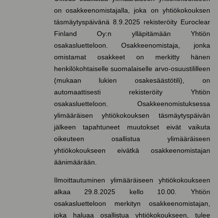
on osakkeenomistajalla, joka on yhtiökokouksen
täsmäytyspäivänä 8.9.2025 rekisteröity Euroclear
Finland Oy:n ylläpitämään Yhtiön
osakasluetteloon. Osakkeenomistaja, jonka
omistamat osakkeet on merkitty hänen
henkilökohtaiselle suomalaiselle arvo-osuustililleen
(mukaan lukien osakesäästötili), on
automaattisesti rekisteröity Yhtiön
osakasluetteloon. Osakkeenomistuksessa
ylimääräisen yhtiökokouksen täsmäytyspäivän
jälkeen tapahtuneet muutokset eivät vaikuta
oikeuteen osallistua ylimääräiseen
yhtiökokoukseen eivätkä osakkeenomistajan
äänimäärään.
Ilmoittautuminen ylimääräiseen yhtiökokoukseen
alkaa 29.8.2025 kello 10.00. Yhtiön
osakasluetteloon merkityn osakkeenomistajan,
joka haluaa osallistua yhtiökokoukseen, tulee