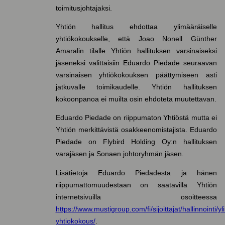
toimitusjohtajaksi.
Yhtiön hallitus ehdottaa ylimääräiselle
yhtiökokoukselle, että Joao Nonell Günther
Amaralin tilalle Yhtiön hallituksen varsinaiseksi
jäseneksi valittaisiin Eduardo Piedade seuraavan
varsinaisen yhtiökokouksen päättymiseen asti
jatkuvalle toimikaudelle. Yhtiön hallituksen
kokoonpanoa ei muilta osin ehdoteta muutettavan.
Eduardo Piedade on riippumaton Yhtiöstä mutta ei
Yhtiön merkittävistä osakkeenomistajista. Eduardo
Piedade on Flybird Holding Oy:n hallituksen
varajäsen ja Sonaen johtoryhmän jäsen.
Lisätietoja Eduardo Piedadesta ja hänen
riippumattomuudestaan on saatavilla Yhtiön
internetsivuilla osoitteessa
https://www.mustigroup.com/fi/sijoittajat/hallinnointi/y
yhtiokokous/
.