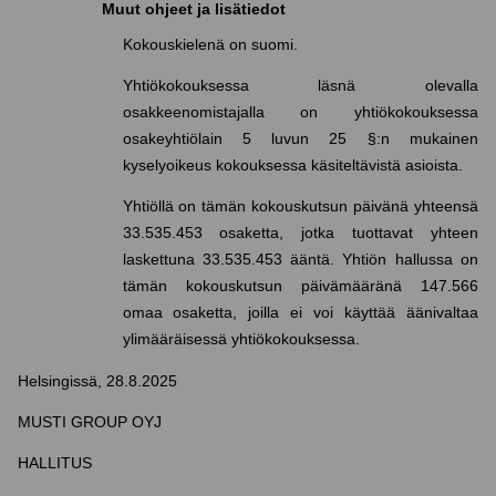
Muut ohjeet ja lisätiedot
Kokouskielenä on suomi.
Yhtiökokouksessa läsnä olevalla
osakkeenomistajalla on yhtiökokouksessa
osakeyhtiölain 5 luvun 25 §:n mukainen
kyselyoikeus kokouksessa käsiteltävistä asioista.
Yhtiöllä on tämän kokouskutsun päivänä yhteensä
33.535.453 osaketta, jotka tuottavat yhteen
laskettuna 33.535.453 ääntä. Yhtiön hallussa on
tämän kokouskutsun päivämääränä 147.566
omaa osaketta, joilla ei voi käyttää äänivaltaa
ylimääräisessä yhtiökokouksessa.
Helsingissä, 28.8.2025
MUSTI GROUP OYJ
HALLITUS