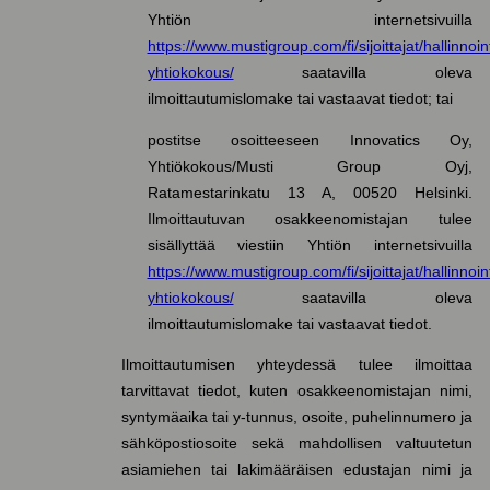
Yhtiön internetsivuilla
https://www.mustigroup.com/fi/sijoittajat/hallinnoin
yhtiokokous/
saatavilla oleva
ilmoittautumislomake tai vastaavat tiedot; tai
postitse osoitteeseen Innovatics Oy,
Yhtiökokous/Musti Group Oyj,
Ratamestarinkatu 13 A, 00520 Helsinki.
Ilmoittautuvan osakkeenomistajan tulee
sisällyttää viestiin Yhtiön internetsivuilla
https://www.mustigroup.com/fi/sijoittajat/hallinnoin
yhtiokokous/
saatavilla oleva
ilmoittautumislomake tai vastaavat tiedot.
Ilmoittautumisen yhteydessä tulee ilmoittaa
tarvittavat tiedot, kuten osakkeenomistajan nimi,
syntymäaika tai y-tunnus, osoite, puhelinnumero ja
sähköpostiosoite sekä mahdollisen valtuutetun
asiamiehen tai lakimääräisen edustajan nimi ja