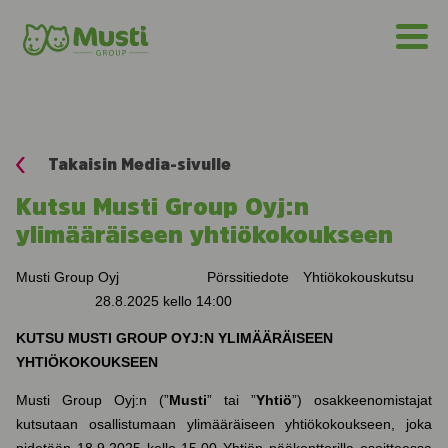
Takaisin Media-sivulle
Kutsu Musti Group Oyj:n
ylimääräiseen yhtiökokoukseen
Musti Group Oyj
Pörssitiedote
Yhtiökokouskutsu
28.8.2025 kello 14:00
KUTSU MUSTI GROUP OYJ:N YLIMÄÄRÄISEEN
YHTIÖKOKOUKSEEN
Musti Group Oyj:n (”
Musti
” tai ”
Yhtiö
”) osakkeenomistajat
kutsutaan osallistumaan ylimääräiseen yhtiökokoukseen, joka
pidetään 18.9.2025 kello 15.00 Yhtiön pääkonttorilla osoitteessa