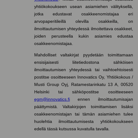
yhtiökokoukseen usean asiamiehen välityksellä,
jotka edustavat osakkeenomistajaa eri
arvopaperitileillä olevilla osakkeilla, on
ilmoittautumisen yhteydessä ilmoitettava osakkeet,
joiden perusteella kukin asiamies edustaa
osakkeenomistajaa.
Mahdolliset valtakirjat pyydetään toimittamaan
ensisijaisesti liitetiedostona sähköisen
ilmoittautumisen yhteydessä tai vaihtoehtoisesti
postitse osoitteeseen Innovatics Oy, Yhtiökokous /
Musti Group Oyj, Ratamestarinkatu 13 A, 00520
Helsinki tai sähköpostitse osoitteeseen
egm@innovatics.fi
ennen ilmoittautumisajan
päättymistä. Valtakirjojen toimittamisen lisäksi
osakkeenomistajan tai tämän asiamiehen tulee
huolehtia ilmoittautumisesta yhtiökokoukseen
edellä tässä kutsussa kuvatulla tavalla.