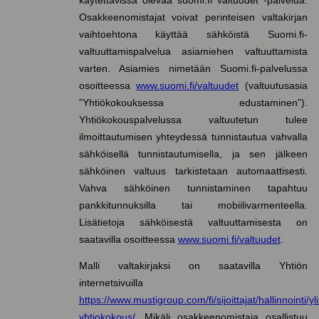
Osakkeenomistajat voivat perinteisen valtakirjan
vaihtoehtona käyttää sähköistä Suomi.fi-
valtuuttamispalvelua asiamiehen valtuuttamista
varten. Asiamies nimetään Suomi.fi-palvelussa
osoitteessa
www.suomi.fi/valtuudet
(valtuutusasia
”Yhtiökokouksessa edustaminen”).
Yhtiökokouspalvelussa valtuutetun tulee
ilmoittautumisen yhteydessä tunnistautua vahvalla
sähköisellä tunnistautumisella, ja sen jälkeen
sähköinen valtuus tarkistetaan automaattisesti.
Vahva sähköinen tunnistaminen tapahtuu
pankkitunnuksilla tai mobiilivarmenteella.
Lisätietoja sähköisestä valtuuttamisesta on
saatavilla osoitteessa
www.suomi.fi/valtuudet
.
Malli valtakirjaksi on saatavilla Yhtiön
internetsivuilla
https://www.mustigroup.com/fi/sijoittajat/hallinnointi/y
yhtiokokous/
. Mikäli osakkeenomistaja osallistuu