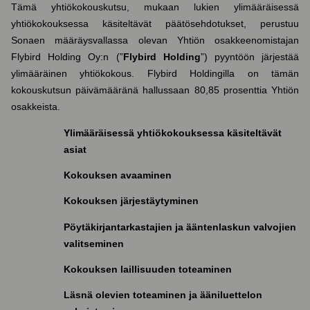
Tämä yhtiökokouskutsu, mukaan lukien ylimääräisessä
yhtiökokouksessa käsiteltävät päätösehdotukset, perustuu
Sonaen määräysvallassa olevan Yhtiön osakkeenomistajan
Flybird Holding Oy:n (”
Flybird Holding
”) pyyntöön järjestää
ylimääräinen yhtiökokous. Flybird Holdingilla on tämän
kokouskutsun päivämääränä hallussaan 80,85 prosenttia Yhtiön
osakkeista.
Ylimääräisessä yhtiökokouksessa käsiteltävät
asiat
Kokouksen avaaminen
Kokouksen järjestäytyminen
Pöytäkirjantarkastajien ja ääntenlaskun valvojien
valitseminen
Kokouksen laillisuuden toteaminen
Läsnä olevien toteaminen ja ääniluettelon