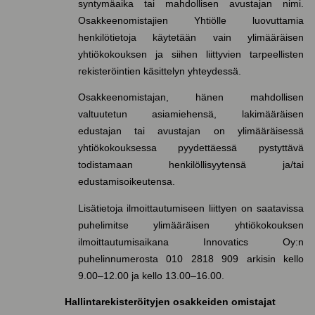
syntymäaika tai mahdollisen avustajan nimi.
Osakkeenomistajien Yhtiölle luovuttamia
henkilötietoja käytetään vain ylimääräisen
yhtiökokouksen ja siihen liittyvien tarpeellisten
rekisteröintien käsittelyn yhteydessä.
Osakkeenomistajan, hänen mahdollisen
valtuutetun asiamiehensä, lakimääräisen
edustajan tai avustajan on ylimääräisessä
yhtiökokouksessa pyydettäessä pystyttävä
todistamaan henkilöllisyytensä ja/tai
edustamisoikeutensa.
Lisätietoja ilmoittautumiseen liittyen on saatavissa
puhelimitse ylimääräisen yhtiökokouksen
ilmoittautumisaikana Innovatics Oy:n
puhelinnumerosta 010 2818 909 arkisin kello
9.00–12.00 ja kello 13.00–16.00.
Hallintarekisteröityjen osakkeiden omistajat