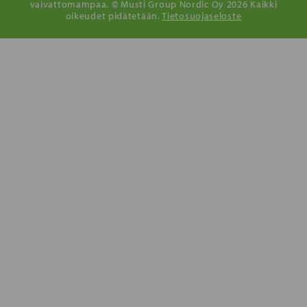
vaivattomampaa. © Musti Group Nordic Oy 2026 Kaikki
oikeudet pidätetään.
Tietosuojaseloste