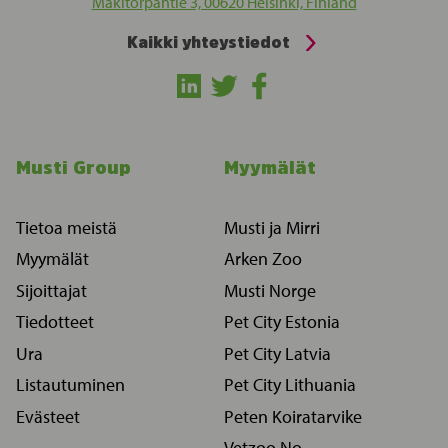
Mäkitorpantie 3, 00620 Helsinki, Finland
Kaikki yhteystiedot
Musti Group
Myymälät
Tietoa meistä
Musti ja Mirri
Myymälät
Arken Zoo
Sijoittajat
Musti Norge
Tiedotteet
Pet City Estonia
Ura
Pet City Latvia
Listautuminen
Pet City Lithuania
Evästeet
Peten Koiratarvike
Vetzoo No