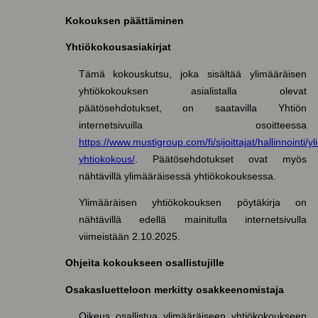
Kokouksen päättäminen
Yhtiökokousasiakirjat
Tämä kokouskutsu, joka sisältää ylimääräisen
yhtiökokouksen asialistalla olevat
päätösehdotukset, on saatavilla Yhtiön
internetsivuilla osoitteessa
https://www.mustigroup.com/fi/sijoittajat/hallinnointi/y
yhtiokokous/
. Päätösehdotukset ovat myös
nähtävillä ylimääräisessä yhtiökokouksessa.
Ylimääräisen yhtiökokouksen pöytäkirja on
nähtävillä edellä mainitulla internetsivulla
viimeistään 2.10.2025.
Ohjeita kokoukseen osallistujille
Osakasluetteloon merkitty osakkeenomistaja
Oikeus osallistua ylimääräiseen yhtiökokoukseen