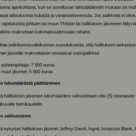
sena ajankohtana, kun se soveltuvan lainsäädännön mukaan on mahdo
ta aiheutuvista kuluista ja varainsiirtoverosta. Jos palkkiota ei oikeud
rajoituksista johtuen tai muun Yhtiöön tai hallituksen jäseneen liitt
palkkio maksetaan kokonaisuudessaan rahana.
ottaa palkitsemisvaliokunnan suosituksesta, että hallituksen tarkastus
an jäsenille maksettaisiin seuraavat vuosipalkkiot:
 puheenjohtaja: 7 500 euroa
 muut jäsenet: 5 000 euroa
ten lukumäärästä päättäminen
ttä hallituksen jäsenten lukumääräksi vahvistetaan viisi (5) seuraava
tkuvalle toimikaudelle.
en valitseminen
ttä nykyiset hallituksen jäsenet Jeffrey David, Ingrid Jonasson Blank, I