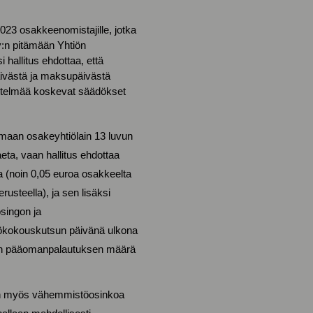
23 osakkeenomistajille, jotka
y:n pitämään Yhtiön
 hallitus ehdottaa, että
äivästä ja maksupäivästä
jestelmää koskevat säädökset
maan osakeyhtiölain 13 luvun
ta, vaan hallitus ehdottaa
 (noin 0,05 euroa osakkeelta
steella), ja sen lisäksi
singon ja
iökokouskutsun päivänä ulkona
van pääomanpalautuksen määrä
in myös vähemmistöosinkoa