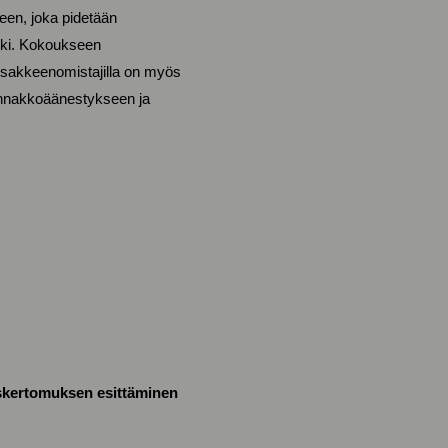
een, joka pidetään
nki. Kokoukseen
 Osakkeenomistajilla on myös
 ennakkoäänestykseen ja
tuskertomuksen esittäminen