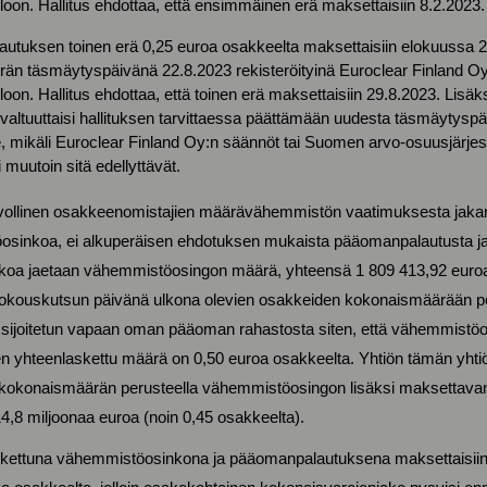
loon. Hallitus ehdottaa, että ensimmäinen erä maksettaisiin 8.2.2023.
tuksen toinen erä 0,25 euroa osakkeelta maksettaisiin elokuussa 20
erän täsmäytyspäivänä 22.8.2023 rekisteröityinä Euroclear Finland O
oon. Hallitus ehdottaa, että toinen erä maksettaisiin 29.8.2023. Lisäksi
valtuuttaisi hallituksen tarvittaessa päättämään uudesta täsmäytysp
lle, mikäli Euroclear Finland Oy:n säännöt tai Suomen arvo-osuusjär
 muutoin sitä edellyttävät.
velvollinen osakkeenomistajien määrävähemmistön vaatimuksesta jaka
sinkoa, ei alkuperäisen ehdotuksen mukaista pääomanpalautusta jae
inkoa jaetaan vähemmistöosingon määrä, yhteensä 1 809 413,92 euroa
okouskutsun päivänä ulkona olevien osakkeiden kokonaismäärään peru
sijoitetun vapaan oman pääoman rahastosta siten, että vähemmistöo
 yhteenlaskettu määrä on 0,50 euroa osakkeelta. Yhtiön tämän yht
 kokonaismäärän perusteella vähemmistöosingon lisäksi maksetta
14,8 miljoonaa euroa (noin 0,45 osakkeelta).
askettuna vähemmistöosinkona ja pääomanpalautuksena maksettaisi