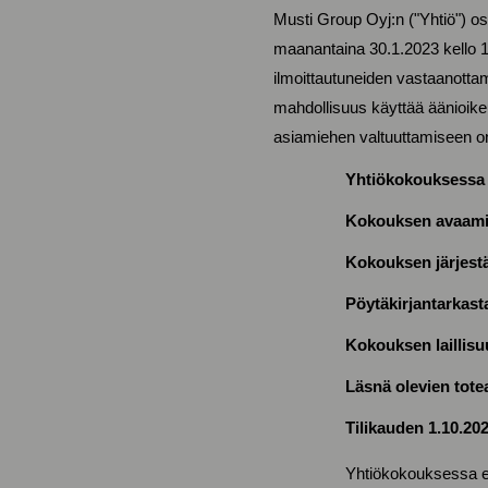
Musti Group Oyj:n ("Yhtiö") o
maanantaina 30.1.2023 kello 1
ilmoittautuneiden vastaanotta
mahdollisuus käyttää äänioike
asiamiehen valtuuttamiseen o
Yhtiökokouksessa k
Kokouksen avaam
Kokouksen järjest
Pöytäkirjantarkast
Kokouksen laillis
Läsnä olevien tote
Tilikauden 1.10.20
Yhtiökokouksessa es