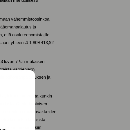
allaan mahdollisesti
kamaan vähemmistöosinkoa,
 pääomanpalautus ja
, että osakkeenomistajille
aan, yhteensä 1 809 413,92
13 luvun 7 §:n mukaisen
aista varojenjaon
voin pääomanpalautuksen ja
lle
, lukuun ottamatta kunkin
osakkeita. Osakekohtaisen
ona olevien omien osakkeiden
si kuitenkin tällaisista
ta, joka maksettaisiin
isen