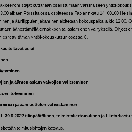
sakkeenomistajat kutsutaan osallistumaan varsinaiseen yhtiökokouks
3.00 alkaen Pörssitalossa osoitteessa Fabianinkatu 14, 00100 Helsi
minen ja äänilippujen jakaminen aloitetaan kokouspaikalla klo 12.00.
uttaan äänestämällä ennakkoon tai asiamiehen välityksellä. Ohjeet
n esitetty tämän yhtiökokouskutsun osassa C.
äsiteltävät asiat
inen
äytyminen
ajien ja ääntenlaskun valvojien valitseminen
uuden toteaminen
aminen ja ääniluettelon vahvistaminen
21–30.9.2022 tilinpäätöksen, toimintakertomuksen ja tilintarkas
itetään toimitusjohtajan katsaus.