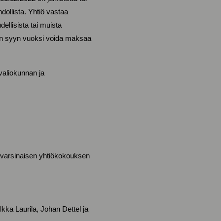
llista. Yhtiö vastaa
ellisista tai muista
yvän syyn vuoksi voida maksaa
valiokunnan ja
n varsinaisen yhtiökokouksen
lkka Laurila, Johan Dettel ja