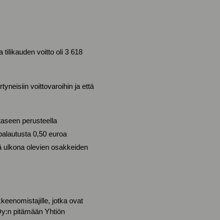
ilikauden voitto oli 3 618
yneisiin voittovaroihin ja että
 taseen perusteella
alautusta 0,50 euroa
ä ulkona olevien osakkeiden
enomistajille, jotka ovat
Oy:n pitämään Yhtiön