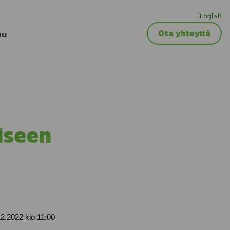
English
uu
Ota yhteyttä
iseen
 klo 11:00