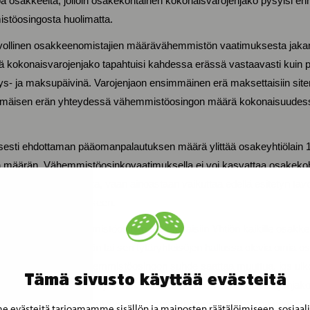
a osakkeelta, jolloin osakekohtainen kokonaisvarojenjako pysyisi enn
stöosingosta huolimatta.
 velvollinen osakkeenomistajien määrävähemmistön vaatimuksesta ja
että kokonaisvarojenjako tapahtuisi kahdessa erässä vastaavasti kuin
s- ja maksupäivinä. Varojenjaon ensimmäinen erä maksettaisiin siten
mmäisen erän yhteydessä vähemmistöosingon määrä kokonaisuudess
aisesti ehdottaman pääomanpalautuksen määrä ylittää osakeyhtiölain 
määrän. Vähemmistöosinkovaatimuksella ei voi kasvattaa osakekoht
ituksen ehdottomasta, vaan ainoastaan vaikuttaa edellä esitetyn ta
istöosingon suhteeseen.
mahdollinen vähemmistöosinko maksettaisiin Yhtiön kaikille osakkei
smäytyspäivänä Yhtiön tai sen tytäryhteisöjen hallussa olevia omia 
 ja mahdollisen vähemmistöosingon suhde saattaa muuttua, jos ulk
Tämä sivusto käyttää evästeitä
än yhtiökokouskutsun jälkeen. Osakekohtainen kokonaisvarojenjako oli
atta hallituksen ehdotuksen mukaisesti yhteensä 0,50 euroa osakkeel
 evästeitä tarjoamamme sisällön ja mainosten räätälöimiseen, sosiaal