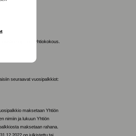
et
www.mustigroup.com/yhtiokokous.
aisiin seuraavat vuosipalkkiot:
vuosipalkkio maksetaan Yhtiön
en nimiin ja lukuun Yhtiön
ipalkkiosta maksetaan rahana.
.12.2022 on julkistettu tai