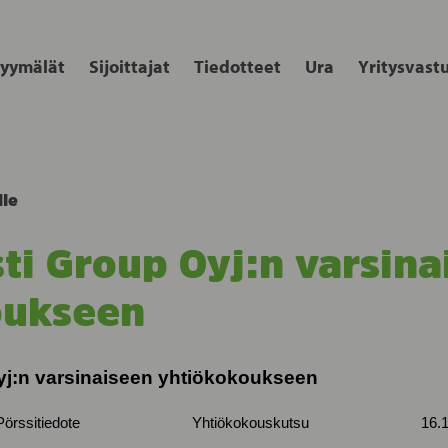
yymälät
Sijoittajat
Tiedotteet
Ura
Yritysvast
lle
ti Group Oyj:n varsina
oukseen
yj:n varsinaiseen yhtiökokoukseen
örssitiedote Yhtiökokouskutsu 16.12.2022