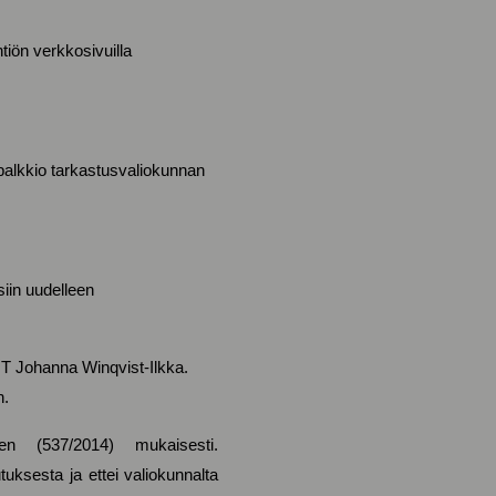
tiön verkkosivuilla
n palkkio tarkastusvaliokunnan
siin uudelleen
KHT Johanna Winqvist-Ilkka.
n.
sen (537/2014) mukaisesti.
ksesta ja ettei valiokunnalta