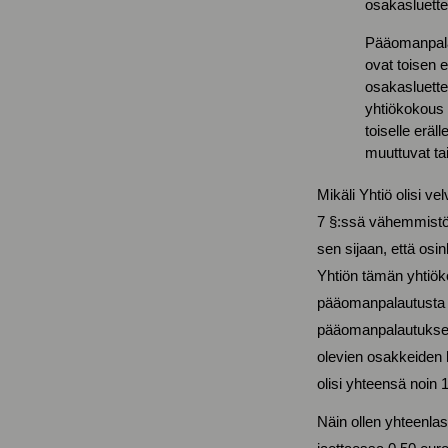
osakasluette
Pääomanpalau
ovat toisen 
osakasluettel
yhtiökokous 
toiselle erä
muuttuvat tai
Mikäli Yhtiö olisi 
7 §:ssä vähemmistöo
sen sijaan, että os
Yhtiön tämän yhtiök
pääomanpalautusta 
pääomanpalautuksen
olevien osakkeiden
olisi yhteensä noin 
Näin ollen yhteenl