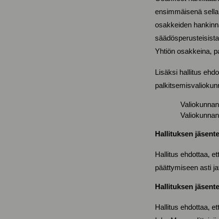
ensimmäisenä sellai
osakkeiden hankinnas
säädösperusteisista 
Yhtiön osakkeina, 
Lisäksi hallitus ehd
palkitsemisvaliokunn
Valiokunnan
Valiokunnan
Hallituksen jäsen
Hallitus ehdottaa, e
päättymiseen asti ja
Hallituksen jäsent
Hallitus ehdottaa, e