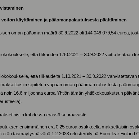
hvistaminen
 voiton käyttäminen ja pääomanpalautuksesta päättäminen
isen oman pääoman määrä 30.9.2022 oli 144 049 079,54 euroa, josta t
iökokoukselle, että tilikauden 1.10.2021 – 30.9.2022 voitto lisätään kert
tiökokoukselle, että tilikaudelta 1.10.2021 – 30.9.2022 vahvistettavan
 maksettaisiin sijoitetun vapaan oman pääoman rahastosta pääomanp
ä noin 16,6 miljoonaa euroa Yhtiön tämän yhtiökokouskutsun päivän
rusteella).
ksettaisiin kahdessa erässä seuraavasti:
tuksen ensimmäinen erä 0,25 euroa osakkeelta maksettaisiin osakke
erän täsmäytyspäivänä 1.2.2023 rekisteröityinä Euroclear Finland 