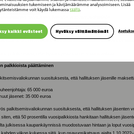
minaisuuksien tukemiseen ja kävijämäärämme analysoimiseen. Lisää
umpikin 0,25 euroa osakkeelta.
ytänteistämme voit käydä lukemassa
täällä
.
äättäminen hallituksen jäsenille ja toimitusjohtajalle
ös toimielinten palkitsemisraportin hyväksymisestä
Asetuks
ksy kaikki evästeet
Hyväksy välttämättömät
palkitsemisraportti on saatavilla Yhtiön verkkosivuilla osoitteessa 
tös palkitsemisraportin hyväksymisestä on neuvoa-antava.
en palkkioista päättäminen
lkitsemisvaliokunnan suosituksesta, että hallituksen jäsenille maksett
puheenjohtaja: 65 000 euroa
muut jäsenet: 35 000 euroa
yös palkitsemisvaliokunnan suosituksesta, että hallituksen jäsenten 
siten, että 50 prosentilla vuosipalkkiosta hankitaan hallituksen jäsent
lta julkisessa kaupankäynnissä muodostuvaan hintaan ja loput vuos
ahden viikon kuluessa siitä, kun osavuosikatsaus ajalta 1.10.2022–31