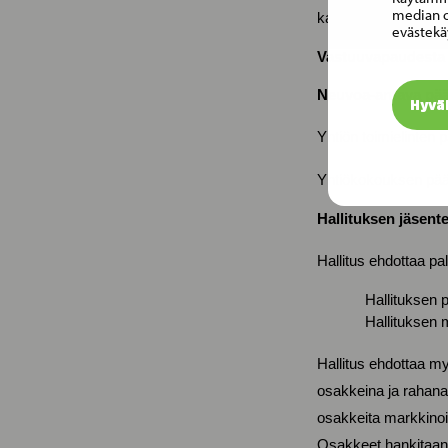
median o
kahdessa erässä, k
evästekä
Vastuuvapaudesta p
Neuvoa-antava päät
Hyvä
Yhtiön toimielinten 
Yhtiökokouksen pää
Hallituksen jäsent
Hallitus ehdottaa pa
Hallituksen 
Hallituksen 
Hallitus ehdottaa m
osakkeina ja rahana 
osakkeita markkinoi
Osakkeet hankitaan k