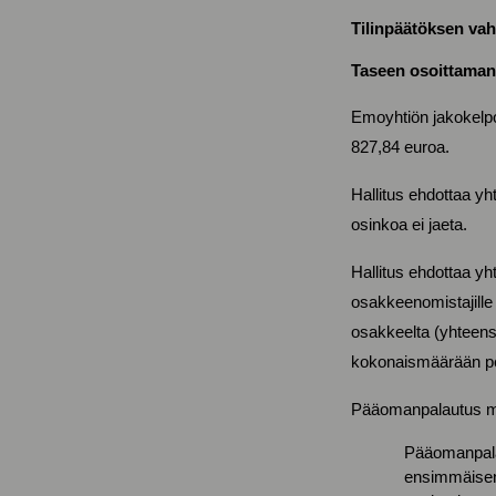
Tilinpäätöksen va
Taseen osoittaman
Emoyhtiön jakokelpo
827,84 euroa.
Hallitus ehdottaa yht
osinkoa ei jaeta.
Hallitus ehdottaa yh
osakkeenomistajille
osakkeelta (yhteens
kokonaismäärään pe
Pääomanpalautus ma
Pääomanpalau
ensimmäisen 