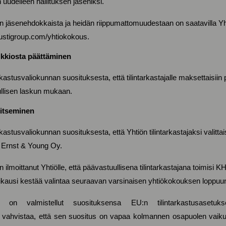
n uudelleen hallituksen jäseniksi.
sen jäsenehdokkaista ja heidän riippumattomuudestaan on saatavilla Yh
stigroup.com/yhtiokokous.
alkkiosta päättäminen
rkastusvaliokunnan suosituksesta, että tilintarkastajalle maksettaisii
lisen laskun mukaan.
litseminen
kastusvaliokunnan suosituksesta, että Yhtiön tilintarkastajaksi valittai
ö Ernst & Young Oy.
ilmoittanut Yhtiölle, että päävastuullisena tilintarkastajana toimisi 
imikausi kestää valintaa seuraavan varsinaisen yhtiökokouksen loppuu
ta on valmistellut suosituksensa EU:n tilintarkastusasetuk
 vahvistaa, että sen suositus on vapaa kolmannen osapuolen vaikutu