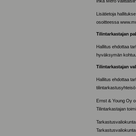
Inka Mero valittaisii
Lisätietoja hallituk
osoitteessa www.mu
Tilintarkastajan p
Hallitus ehdottaa ta
hyväksymän kohtuul
Tilintarkastajan va
Hallitus ehdottaa tar
tilintarkastusyhteis
Ernst & Young Oy on 
Tilintarkastajan to
Tarkastusvaliokun
Tarkastusvaliokunta