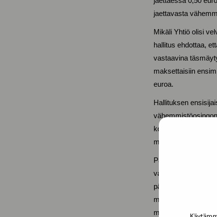
jaettaessa 0,50 euro
jaettavasta vähemmi
Mikäli Yhtiö olisi
hallitus ehdottaa, 
vastaavina täsmäyty
maksettaisiin ensi
euroa.
Hallituksen ensisij
vähemmistöosingon 
kokonaismäärää hall
mahdollisen vähemm
Pääomanpalautus ja 
varojenjaon erän tä
pääomanpalautuksen
määrä muuttuisi täm
muutoksista riippum
Käytämme