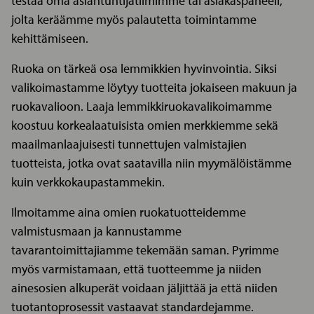
testaa oma asiantuntijatiimimme tai asiakaspaneeli,
jolta keräämme myös palautetta toimintamme
kehittämiseen.
Ruoka on tärkeä osa lemmikkien hyvinvointia. Siksi
valikoimastamme löytyy tuotteita jokaiseen makuun ja
ruokavalioon. Laaja lemmikkiruokavalikoimamme
koostuu korkealaatuisista omien merkkiemme sekä
maailmanlaajuisesti tunnettujen valmistajien
tuotteista, jotka ovat saatavilla niin myymälöistämme
kuin verkkokaupastammekin.
Ilmoitamme aina omien ruokatuotteidemme
valmistusmaan ja kannustamme
tavarantoimittajiamme tekemään saman. Pyrimme
myös varmistamaan, että tuotteemme ja niiden
ainesosien alkuperät voidaan jäljittää ja että niiden
tuotantoprosessit vastaavat standardejamme.