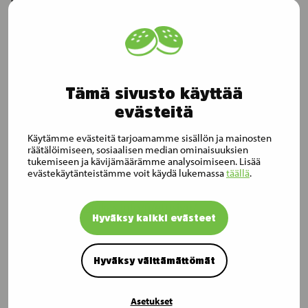
antaman palautteen perusteella. Ainesosat ja
ravitsemustiedot on ilmoitettu selkeästi tuotteiden
etiketeissä. Valikoimme valmistajamme ja
toimittajamme myös erittäin tarkasti.
Tämä sivusto käyttää
Esimerkiksi Maukas-lemmikkiruokamme on valmistettu
evästeitä
ainoastaan suomalaisista ainesosista ilman
Käytämme evästeitä tarjoamamme sisällön ja mainosten
säilöntäaineita. Maukas-ruoat on myös valmistettu
räätälöimiseen, sosiaalisen median ominaisuuksien
Suomessa omilla resepteillämme.
tukemiseen ja kävijämäärämme analysoimiseen. Lisää
evästekäytänteistämme voit käydä lukemassa
täällä
.
Lue lisää Maukas-lemmikkiruoistamme:
https://www.maukas.info/fi/etusivu/
Hyväksy kaikki evästeet
Hyväksy välttämättömät
Asetukset