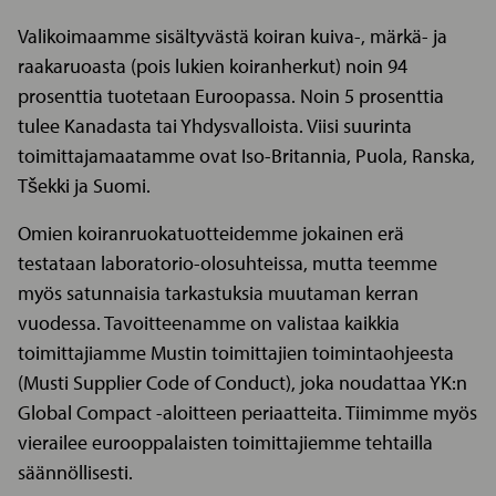
Valikoimaamme sisältyvästä koiran kuiva-, märkä- ja
raakaruoasta (pois lukien koiranherkut) noin 94
prosenttia tuotetaan Euroopassa. Noin 5 prosenttia
tulee Kanadasta tai Yhdysvalloista. Viisi suurinta
toimittajamaatamme ovat Iso-Britannia, Puola, Ranska,
Tšekki ja Suomi.
Omien koiranruokatuotteidemme jokainen erä
testataan laboratorio-olosuhteissa, mutta teemme
myös satunnaisia tarkastuksia muutaman kerran
vuodessa. Tavoitteenamme on valistaa kaikkia
toimittajiamme Mustin toimittajien toimintaohjeesta
(Musti Supplier Code of Conduct), joka noudattaa YK:n
Global Compact -aloitteen periaatteita. Tiimimme myös
vierailee eurooppalaisten toimittajiemme tehtailla
säännöllisesti.