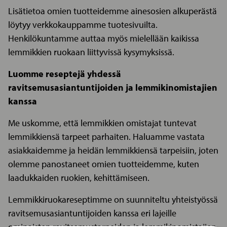
Lisätietoa omien tuotteidemme ainesosien alkuperästä
löytyy verkkokauppamme tuotesivuilta.
Henkilökuntamme auttaa myös mielellään kaikissa
lemmikkien ruokaan liittyvissä kysymyksissä.
Luomme reseptejä yhdessä
ravitsemusasiantuntijoiden ja lemmikinomistajien
kanssa
Me uskomme, että lemmikkien omistajat tuntevat
lemmikkiensä tarpeet parhaiten. Haluamme vastata
asiakkaidemme ja heidän lemmikkiensä tarpeisiin, joten
olemme panostaneet omien tuotteidemme, kuten
laadukkaiden ruokien, kehittämiseen.
Lemmikkiruokareseptimme on suunniteltu yhteistyössä
ravitsemusasiantuntijoiden kanssa eri lajeille
ominaisten ravitsemustarpeiden ja lemmikinomistajien