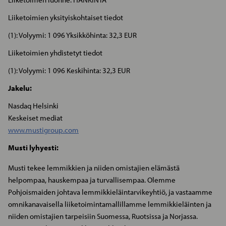
Liiketoimien yksityiskohtaiset tiedot
(1): Volyymi: 1 096 Yksikköhinta: 32,3 EUR
Liiketoimien yhdistetyt tiedot
(1): Volyymi: 1 096 Keskihinta: 32,3 EUR
Jakelu:
Nasdaq Helsinki
Keskeiset mediat
www.mustigroup.com
Musti lyhyesti:
Musti tekee lemmikkien ja niiden omistajien elämästä
helpompaa, hauskempaa ja turvallisempaa. Olemme
Pohjoismaiden johtava lemmikkieläintarvikeyhtiö, ja vastaamme
omnikanavaisella liiketoimintamallillamme lemmikkieläinten ja
niiden omistajien tarpeisiin Suomessa, Ruotsissa ja Norjassa.