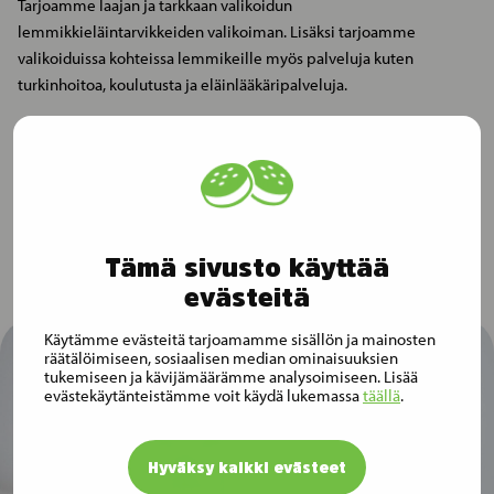
Tarjoamme laajan ja tarkkaan valikoidun
lemmikkieläintarvikkeiden valikoiman. Lisäksi tarjoamme
valikoiduissa kohteissa lemmikeille myös palveluja kuten
turkinhoitoa, koulutusta ja eläinlääkäripalveluja.
Musti Groupin liikevaihto oli 284 miljoonaa euroa tilikaudella
2020. Yhtiöllä oli tilikauden 2020 lopussa 1 162 työntekijää, yli
miljoona kanta-asiakasta ja 293 myymälää.
Tämä sivusto käyttää
evästeitä
Käytämme evästeitä tarjoamamme sisällön ja mainosten
räätälöimiseen, sosiaalisen median ominaisuuksien
tukemiseen ja kävijämäärämme analysoimiseen. Lisää
evästekäytänteistämme voit käydä lukemassa
täällä
.
Hyväksy kaikki evästeet