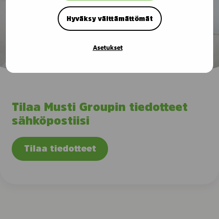
Hyväksy välttämättömät
Asetukset
Tilaa Musti Groupin tiedotteet
sähköpostiisi
Tilaa tiedotteet