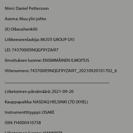
Nimi: Daniel Pettersson
Asema: Muu ylin johto
(X) Oikeushenkilö
Liikkeeseenlaskija: MUSTI GROUP OYJ
LEI: 743700IE9NQGF9YZAI97
Ilmoituksen luonne: ENSIMMÄINEN ILMOITUS
Viitenumero: 743700IE9NQGF9YZAI97_20210920101702_6
____________________________________________
Liiketoimen päivämäärä: 2021-09-20
Kauppapaikka: NASDAQ HELSINKI LTD (XHEL)
Instrumenttityyppi: OSAKE
ISIN: FI4000410758
Liiketoimen luonne: HANKINTA