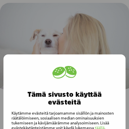
Tämä sivusto käyttää
evästeitä
Tilaa Musti Groupin tiedotteet
Käytämme evästeitä tarjoamamme sisällön ja mainosten
räätälöimiseen, sosiaalisen median ominaisuuksien
sähköpostiisi
tukemiseen ja kävijämäärämme analysoimiseen. Lisää
evästekäytänteistämme voit käydä lukemassa
täällä
.