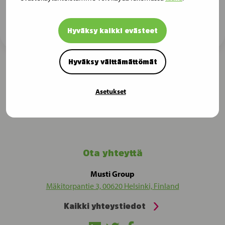
Tilaa tiedotteet
Hyväksy kaikki evästeet
Hyväksy välttämättömät
Asetukset
Ota yhteyttä
Musti Group
Mäkitorpantie 3, 00620 Helsinki, Finland
Kaikki yhteystiedot