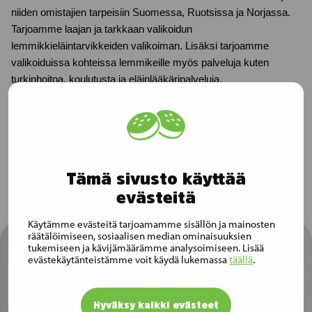
niiden omistajien tarpeisiin Suomessa, Ruotsissa ja Norjassa.
Tarjoamme laajan ja tarkkaan valikoidun
lemmikkieläintarvikkeiden valikoiman. Lisäksi tarjoamme
valikoiduissa kohteissa lemmikeille myös palveluja kuten
turkinhoitoa, koulutusta ja eläinlääkäripalveluja.
Musti-konsernin liikevaihto oli 247 miljoonaa euroa tilikaudella
2019. Yhtiöllä oli tilikauden 2019 lopussa 1100 työntekijää, yli
miljoona kanta-asiakasta ja 277 myymälää.
Tämä sivusto käyttää
evästeitä
Käytämme evästeitä tarjoamamme sisällön ja mainosten
räätälöimiseen, sosiaalisen median ominaisuuksien
tukemiseen ja kävijämäärämme analysoimiseen. Lisää
evästekäytänteistämme voit käydä lukemassa
täällä
.
Hyväksy kaikki evästeet