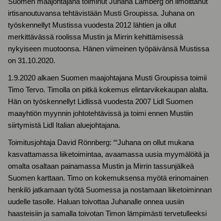
Suomen maajohtajana toiminut Juhana Lamberg on ilmoittanut
irtisanoutuvansa tehtävistään Musti Groupissa. Juhana on
työskennellyt Mustissa vuodesta 2012 lähtien ja ollut
merkittävässä roolissa Mustin ja Mirrin kehittämisessä
nykyiseen muotoonsa. Hänen viimeinen työpäivänsä Mustissa
on 31.10.2020.
1.9.2020 alkaen Suomen maajohtajana Musti Groupissa toimii
Timo Tervo. Timolla on pitkä kokemus elintarvikekaupan alalta.
Hän on työskennellyt Lidlissä vuodesta 2007 Lidl Suomen
maayhtiön myynnin johtotehtävissä ja toimi ennen Mustiin
siirtymistä Lidl Italian aluejohtajana.
Toimitusjohtaja David Rönnberg: “‘Juhana on ollut mukana
kasvattamassa liiketoimintaa, avaamassa uusia myymälöitä ja
omalta osaltaan painamassa Mustin ja Mirrin tassunjälkeä
Suomen karttaan. Timo on kokemuksensa myötä erinomainen
henkilö jatkamaan työtä Suomessa ja nostamaan liiketoiminnan
uudelle tasolle. Haluan toivottaa Juhanalle onnea uusiin
haasteisiin ja samalla toivotan Timon lämpimästi tervetulleeksi