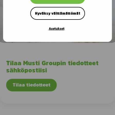
Hyväksy välttämättömät
Asetukset
Tilaa Musti Groupin tiedotteet
sähköpostiisi
Tilaa tiedotteet