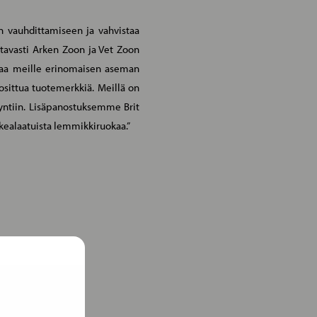
n vauhdittamiseen ja vahvistaa
tavasti Arken Zoon ja Vet Zoon
ntaa meille erinomaisen aseman
sittua tuotemerkkiä. Meillä on
yntiin. Lisäpanostuksemme Brit
ealaatuista lemmikkiruokaa.”