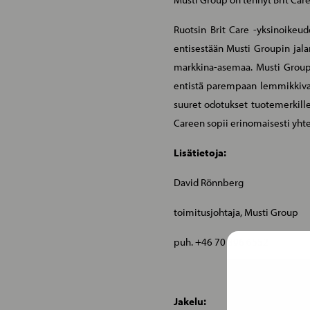
Ruotsin Brit Care -yksinoikeu
entisestään Musti Groupin jal
markkina-asemaa. Musti Groupi
entistä parempaan lemmikkivan
suuret odotukset tuotemerkill
Careen sopii erinomaisesti yh
Lisätietoja:
David Rönnberg
toimitusjohtaja, Musti Group
puh. +46 70 896 6552
Jakelu: