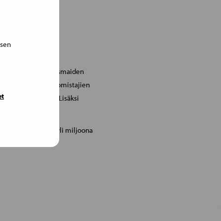
isen
paa. Olemme Pohjoismaiden
läinten ja niiden omistajien
et
keiden valikoiman. Lisäksi
äkäripalveluja.
1 162 työntekijää, yli miljoona