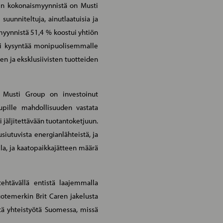
en kokonaismyynnistä on Musti
unniteltuja, ainutlaatuisia ja
myynnistä 51,4 % koostui yhtiön
ti kysyntää monipuolisemmalle
en ja eksklusiivisten tuotteiden
 Musti Group on investoinut
pille mahdollisuuden vastata
 jäljitettävään tuotantoketjuun.
usiutuvista energianlähteistä, ja
a, ja kaatopaikkajätteen määrä
ehtävällä entistä laajemmalla
otemerkin Brit Caren jakelusta
tä yhteistyötä Suomessa, missä