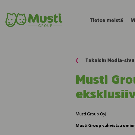
Tietoa meistä
M
Takaisin Media-sivu
Musti Gro
eksklusii
Musti Group Oyj Lehdis
Musti Group vahvistaa omien 