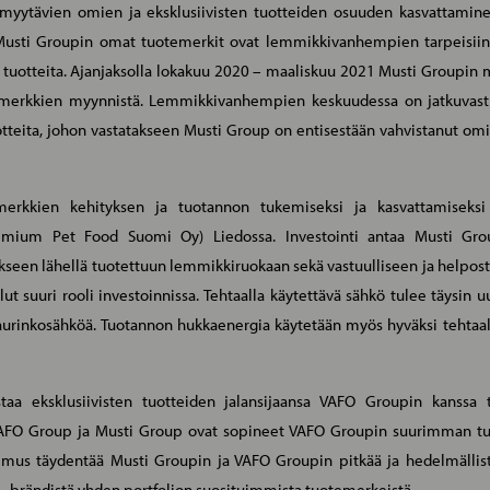
 myytävien omien ja eksklusiivisten tuotteiden osuuden kasvattamin
Musti Groupin omat tuotemerkit ovat lemmikkivanhempien tarpeisiin su
jä tuotteita. Ajanjaksolla lokakuu 2020 – maaliskuu 2021 Musti Groupin 
temerkkien myynnistä. Lemmikkivanhempien keskuudessa on jatkuvas
otteita, johon vastatakseen Musti Group on entisestään vahvistanut omi
erkkien kehityksen ja tuotannon tukemiseksi ja kasvattamiseksi
emium Pet Food Suomi Oy) Liedossa. Investointi antaa Musti Grou
kseen lähellä tuotettuun lemmikkiruokaan sekä vastuulliseen ja helposti
ut suuri rooli investoinnissa. Tehtaalla käytettävä sähkö tulee täysin u
rinkosähköä. Tuotannon hukkaenergia käytetään myös hyväksi tehtaall
taa eksklusiivisten tuotteiden jalansijaansa VAFO Groupin kanssa t
 VAFO Group ja Musti Group ovat sopineet VAFO Groupin suurimman tu
pimus täydentää Musti Groupin ja VAFO Groupin pitkää ja hedelmällis
e -brändistä yhden portfolion suosituimmista tuotemerkeistä.