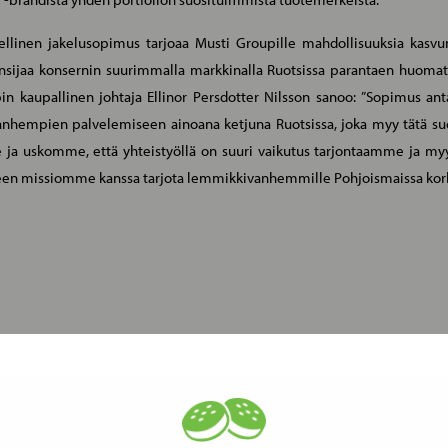
dellinen jakelusopimus tarjoaa Musti Groupille mahdollisuuksia kasvu
ansijaa konsernin suurimmalla markkinalla Ruotsissa parantaen huomat
n kaupallinen johtaja Ellinor Persdotter Nilsson sanoo: ”Sopimus a
hempien palvelemiseen ainoana ketjuna Ruotsissa, joka myy tätä suo
e ja uskomme, että yhteistyöllä on suuri vaikutus tarjontaamme ja my
teen missiomme kanssa tarjota lemmikkivanhemmille Pohjoismaissa kork