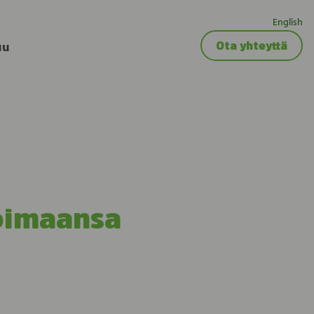
English
uu
Ota yhteyttä
koimaansa