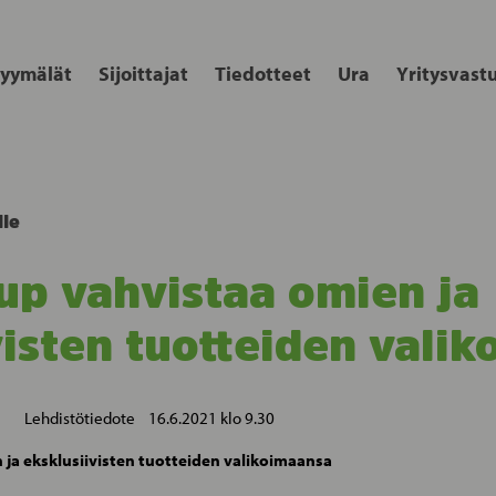
yymälät
Sijoittajat
Tiedotteet
Ura
Yritysvast
lle
up vahvistaa omien ja
visten tuotteiden vali
tötiedote 16.6.2021 klo 9.30
ja eksklusiivisten tuotteiden valikoimaansa