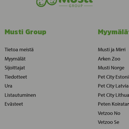
Musti Group
Myymälä
Tietoa meistä
Musti ja Mirri
Myymälät
Arken Zoo
Sijoittajat
Musti Norge
Tiedotteet
Pet City Eston
Ura
Pet City Latvia
Listautuminen
Pet City Lithu
Evästeet
Peten Koiratar
Vetzoo No
Vetzoo Se