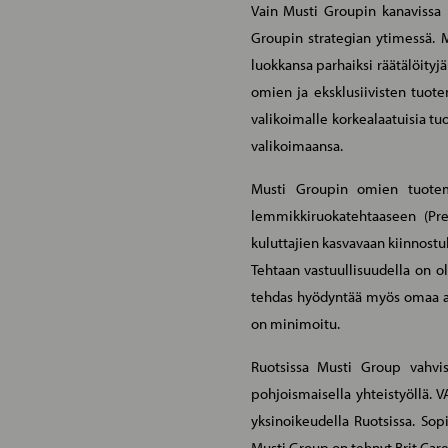
Vain Musti Groupin kanavissa
Groupin strategian ytimessä. 
luokkansa parhaiksi räätälöity
omien ja eksklusiivisten tuo
valikoimalle korkealaatuisia tu
valikoimaansa.
Musti Groupin omien tuotem
lemmikkiruokatehtaaseen (Pr
kuluttajien kasvavaan kiinnostu
Tehtaan vastuullisuudella on oll
tehdas hyödyntää myös omaa au
on minimoitu.
Ruotsissa Musti Group vahvis
pohjoismaisella yhteistyöllä.
yksinoikeudella Ruotsissa. So
Musti Group on tehnyt Brit Car