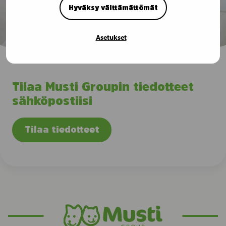
Hyväksy välttämättömät
Asetukset
Tilaa Musti Groupin tiedotteet
sähköpostiisi
Tilaa tiedotteet