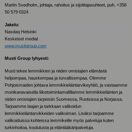
Martin Svedholm, johtaja, rahoitus ja sijoittajasuhteet, puh. +358
50
579 0324
Jakelu:
Nasdaq Helsinki
Keskeiset mediat
www.mustigroup.com
Musti Group lyhyesti:
Musti tekee lemmikkien ja niiden omistajien elämästä
helpompaa, hauskempaa ja turvallisempaa. Olemme
Pohjoismaiden johtava lemmikkieläintarvikeyhtiö, ja vastaamme
monikanavaisella liiketoimintamallillamme lemmikkieläinten ja
niiden omistajien tarpeisiin Suomessa, Ruotsissa ja Norjassa.
Tarjoamme laajan ja tarkkaan valikoidun
lemmikkieläintarvikkeiden valikoiman. Lisäksi tarjoamme
valikoiduissa kohteissa lemmikeille myös palveluja kuten
turkinhoitoa, koulutusta ja eläinlääkäripalveluja.