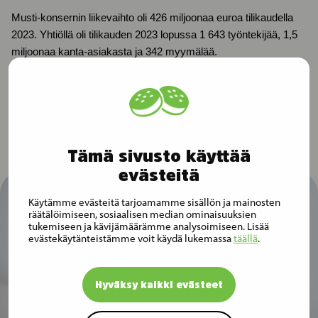
Musti-konsernin liikevaihto oli 426 miljoonaa euroa tilikaudella
2023. Yhtiöllä oli tilikauden 2023 lopussa 1 643 työntekijää, 1,5
miljoonaa kanta-asiakasta ja 342 myymälää.
Tämä sivusto käyttää
evästeitä
Käytämme evästeitä tarjoamamme sisällön ja mainosten
räätälöimiseen, sosiaalisen median ominaisuuksien
tukemiseen ja kävijämäärämme analysoimiseen. Lisää
evästekäytänteistämme voit käydä lukemassa
täällä
.
Hyväksy kaikki evästeet