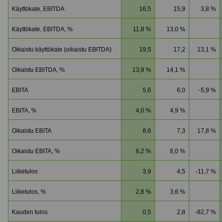
Käyttökate, EBITDA
16,5
15,9
3,8 %
Käyttökate, EBITDA, %
11,8 %
13,0 %
Oikaistu käyttökate (oikaistu EBITDA)
19,5
17,2
13,1 %
Oikaistu EBITDA, %
13,9 %
14,1 %
EBITA
5,6
6,0
-5,9 %
EBITA, %
4,0 %
4,9 %
Oikaistu EBITA
8,6
7,3
17,8 %
Oikaistu EBITA, %
6,2 %
6,0 %
Liiketulos
3,9
4,5
-11,7 %
Liiketulos, %
2,8 %
3,6 %
Kauden tulos
0,5
2,8
-82,7 %