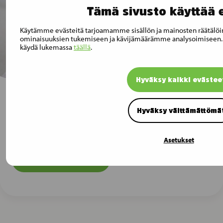
Tämä sivusto käyttää 
Käytämme evästeitä tarjoamamme sisällön ja mainosten räätälöi
ominaisuuksien tukemiseen ja kävijämäärämme analysoimiseen. 
käydä lukemassa
täällä
.
Hyväksy kaikki evästee
Hyväksy välttämättömä
Tilaa Musti Groupin tiedotteet
sähköpostiisi
Asetukset
Tilaa tiedotteet