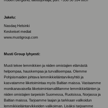
Robert Berglund, talousjohtaja, puh. +358 50 534 8657
Jakelu:
Nasdaq Helsinki
Keskeiset mediat
www.mustigroup.com
Musti Group lyhyesti:
Musti tekee lemmikkien ja niiden omistajien elämästä
helpompaa, hauskempaa ja turvallisempaa. Olemme
Pohjoismaiden johtava lemmikkieläintarvikeyhtiö ja
kasvatamme liiketoimintaa myös Baltian maissa. Vastaamme
monikanavaisella liiketoimintamallillamme lemmikkieläinten ja
niiden omistajien tarpeisiin Suomessa, Ruotsissa, Norjassa ja
Baltian maissa. Tarjoamme laajan ja tarkkaan valikoidun
lemmikkieläintarvikkeiden valikoiman. Lisäksi tarjoamme