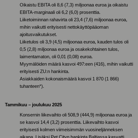
Oikaistu EBITA oli 8,6 (7,3) miljoonaa euroa ja oikaistu
EBITA-marginaali oli 6,2 (6,0) prosenttia.
Liiketoiminnan rahavirta oli 23,4 (7,6) miljoonaa euroa,
mihin vaikutti erityisesti nettokäyttöpääoman
ajoitusvaikutukset.
Liiketulos oli 3,9 (4,5) miljoonaa euroa, kauden tulos oli
0,5 (2,8) miljoonaa euroa ja osakekohtainen tulos,
laimentamaton, oli 0,01 (0,08) euroa.
Myymälöiden määrä kasvoi 497:een (416), mihin vaikutti
erityisesti ZU:n hankinta.
Asiakkaiden kokonaismäärä kasvoi 1 870 (1 866)
tuhanteen*).
Tammikuu – joulukuu 2025
Konsernin liikevaihto oli 508,9 (444,9) miljoonaa euroa ja
se kasvoi 14,4 (3,2) prosenttia. Liikevaihto kasvoi
erityisesti kolmen viimeisimmän vuosineljänneksen
aikana. Lisäksi Pet Cityn hankinta Baltiassa kasvatti