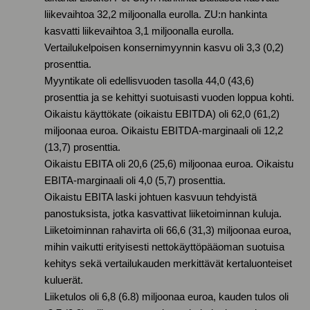
liikevaihtoa 32,2 miljoonalla eurolla. ZU:n hankinta
kasvatti liikevaihtoa 3,1 miljoonalla eurolla.
Vertailukelpoisen konsernimyynnin kasvu oli 3,3 (0,2)
prosenttia.
Myyntikate oli edellisvuoden tasolla 44,0 (43,6)
prosenttia ja se kehittyi suotuisasti vuoden loppua kohti.
Oikaistu käyttökate (oikaistu EBITDA) oli 62,0 (61,2)
miljoonaa euroa. Oikaistu EBITDA-marginaali oli 12,2
(13,7) prosenttia.
Oikaistu EBITA oli 20,6 (25,6) miljoonaa euroa. Oikaistu
EBITA-marginaali oli 4,0 (5,7) prosenttia.
Oikaistu EBITA laski johtuen kasvuun tehdyistä
panostuksista, jotka kasvattivat liiketoiminnan kuluja.
Liiketoiminnan rahavirta oli 66,6 (31,3) miljoonaa euroa,
mihin vaikutti erityisesti nettokäyttöpääoman suotuisa
kehitys sekä vertailukauden merkittävät kertaluonteiset
kuluerät.
Liiketulos oli 6,8 (6.8) miljoonaa euroa, kauden tulos oli