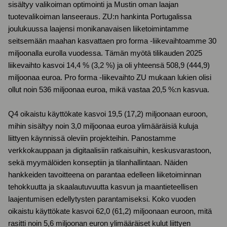
sisältyy valikoiman optimointi ja Mustin oman laajan
tuotevalikoiman lanseeraus. ZU:n hankinta Portugalissa
joulukuussa laajensi monikanavaisen liiketoimintamme
seitsemään maahan kasvattaen pro forma -liikevaihtoamme 30
miljoonalla eurolla vuodessa. Tämän myötä tilikauden 2025
liikevaihto kasvoi 14,4 % (3,2 %) ja oli yhteensä 508,9 (444,9)
miljoonaa euroa. Pro forma -liikevaihto ZU mukaan lukien olisi
ollut noin 536 miljoonaa euroa, mikä vastaa 20,5 %:n kasvua.
Q4 oikaistu käyttökate kasvoi 19,5 (17,2) miljoonaan euroon,
mihin sisältyy noin 3,0 miljoonaa euroa ylimääräisiä kuluja
liittyen käynnissä oleviin projekteihin. Panostamme
verkkokauppaan ja digitaalisiin ratkaisuihin, keskusvarastoon,
sekä myymälöiden konseptiin ja tilanhallintaan. Näiden
hankkeiden tavoitteena on parantaa edelleen liiketoiminnan
tehokkuutta ja skaalautuvuutta kasvun ja maantieteellisen
laajentumisen edellytysten parantamiseksi. Koko vuoden
oikaistu käyttökate kasvoi 62,0 (61,2) miljoonaan euroon, mitä
rasitti noin 5,6 miljoonan euron ylimääräiset kulut liittyen