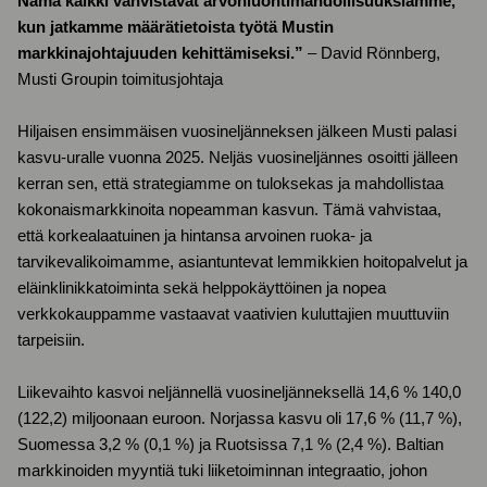
Nämä kaikki vahvistavat arvonluontimahdollisuuksiamme,
kun jatkamme määrätietoista työtä Mustin
markkinajohtajuuden kehittämiseksi.”
– David Rönnberg,
Musti Groupin toimitusjohtaja
Hiljaisen ensimmäisen vuosineljänneksen jälkeen Musti palasi
kasvu-uralle vuonna 2025. Neljäs vuosineljännes osoitti jälleen
kerran sen, että strategiamme on tuloksekas ja mahdollistaa
kokonaismarkkinoita nopeamman kasvun. Tämä vahvistaa,
että korkealaatuinen ja hintansa arvoinen ruoka- ja
tarvikevalikoimamme, asiantuntevat lemmikkien hoitopalvelut ja
eläinklinikkatoiminta sekä helppokäyttöinen ja nopea
verkkokauppamme vastaavat vaativien kuluttajien muuttuviin
tarpeisiin.
Liikevaihto kasvoi neljännellä vuosineljänneksellä 14,6 % 140,0
(122,2) miljoonaan euroon. Norjassa kasvu oli 17,6 % (11,7 %),
Suomessa 3,2 % (0,1 %) ja Ruotsissa 7,1 % (2,4 %). Baltian
markkinoiden myyntiä tuki liiketoiminnan integraatio, johon