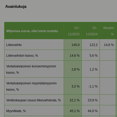
Avainlukuja
10–
10–
Muutos
Miljoonaa euroa, ellei toisin mainita
12/2025
12/2024
%
Liikevaihto
140,0
122,2
14,6 %
Liikevaihdon kasvu, %
14,6 %
5,6 %
Vertailukelpoinen konsernimyynnin
2,8 %
1,2 %
kasvu, %
Vertailukelpoinen myymälämyynnin
3,2 %
-1,1 %
kasvu, %
Verkkokaupan osuus liikevaihdosta, %
22,1 %
23,9 %
Myyntikate, %
45,1 %
44,0 %