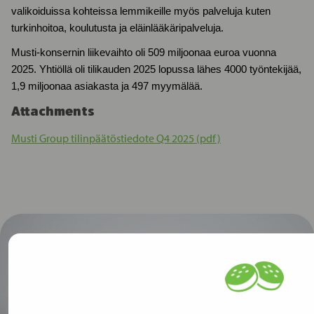
valikoiduissa kohteissa lemmikeille myös palveluja kuten
turkinhoitoa, koulutusta ja eläinlääkäripalveluja.
Musti-konsernin liikevaihto oli 509 miljoonaa euroa vuonna
2025. Yhtiöllä oli tilikauden 2025 lopussa lähes 4000 työntekijää,
1,9 miljoonaa asiakasta ja 497 myymälää.
Attachments
Musti Group tilinpäätöstiedote Q4 2025 (pdf)