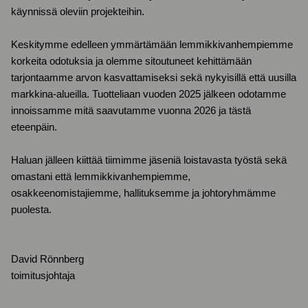
käynnissä oleviin projekteihin.
Keskitymme edelleen ymmärtämään lemmikkivanhempiemme
korkeita odotuksia ja olemme sitoutuneet kehittämään
tarjontaamme arvon kasvattamiseksi sekä nykyisillä että uusilla
markkina-alueilla. Tuotteliaan vuoden 2025 jälkeen odotamme
innoissamme mitä saavutamme vuonna 2026 ja tästä
eteenpäin.
Haluan jälleen kiittää tiimimme jäseniä loistavasta työstä sekä
omastani että lemmikkivanhempiemme,
osakkeenomistajiemme, hallituksemme ja johtoryhmämme
puolesta.
David Rönnberg
toimitusjohtaja