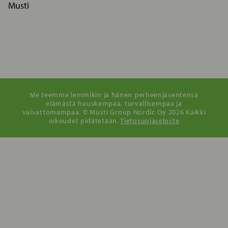
Musti
Me teemme lemmikin ja hänen perheenjäsentensä
elämästä hauskempaa, turvallisempaa ja
vaivattomampaa. © Musti Group Nordic Oy 2026 Kaikki
oikeudet pidätetään.
Tietosuojaseloste