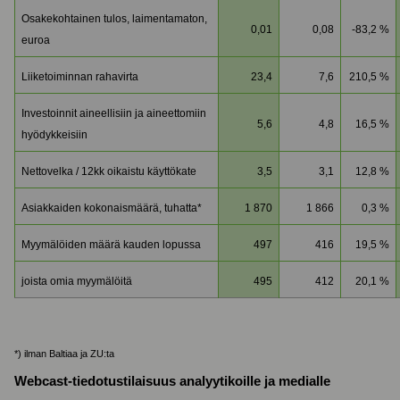
Osakekohtainen tulos, laimentamaton,
0,01
0,08
-83,2 %
euroa
Liiketoiminnan rahavirta
23,4
7,6
210,5 %
Investoinnit aineellisiin ja aineettomiin
5,6
4,8
16,5 %
hyödykkeisiin
Nettovelka / 12kk oikaistu käyttökate
3,5
3,1
12,8 %
Asiakkaiden kokonaismäärä, tuhatta*
1 870
1 866
0,3 %
Myymälöiden määrä kauden lopussa
497
416
19,5 %
joista omia myymälöitä
495
412
20,1 %
*) ilman Baltiaa ja ZU:ta
Webcast-tiedotustilaisuus analyytikoille ja medialle