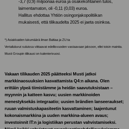
-3,7 (0,9) miljoonaa euroa ja osakekohtainen tulos,
laimentamaton, oli -0,11 (0,03) euroa.
Hallitus ehdottaa Yhtiön osingonjakopolitiikan
mukaisesti, että tilikaudelta 2025 ei jaeta osinkoa.
*) Asiakkaiden lukumäärä ilman Baltiaa ja ZU:ta
Vertailuluvut suluissa viittaavat edellisvuoden vastaavaan jaksoon, ellei toisin mainita.
Musti Groupin tilikausi on kalenterivuosi.
Vakaan tilikauden 2025 päätteeksi Musti jatkoi
markkinaosuuksien kasvattamista Q4:n aikana. Olen
erittäin ylpeä tiimistämme ja heidän saavutuksistaan –
myynnin ja katteen kasvu; uusien markkinoiden
menestyksekäs integraatio; uusien brändien lanseeraukset;
ruuan valmistuskapasiteetin kasvattaminen; laajentunut
kokonaismarkkina ja uuden markkina-alueen avaus;
investoinnit IT:n ja logistiikan perustan vahvistamiseksi.