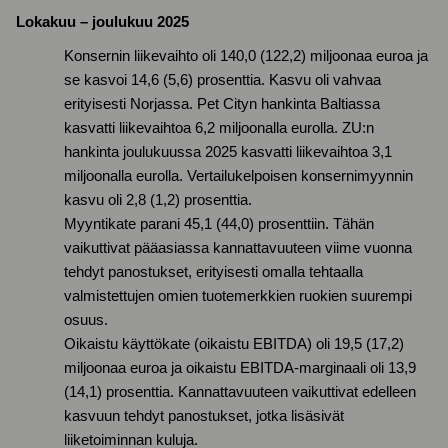
Lokakuu – joulukuu 2025
Konsernin liikevaihto oli 140,0 (122,2) miljoonaa euroa ja
se kasvoi 14,6 (5,6) prosenttia. Kasvu oli vahvaa
erityisesti Norjassa. Pet Cityn hankinta Baltiassa
kasvatti liikevaihtoa 6,2 miljoonalla eurolla. ZU:n
hankinta joulukuussa 2025 kasvatti liikevaihtoa 3,1
miljoonalla eurolla. Vertailukelpoisen konsernimyynnin
kasvu oli 2,8 (1,2) prosenttia.
Myyntikate parani 45,1 (44,0) prosenttiin. Tähän
vaikuttivat pääasiassa kannattavuuteen viime vuonna
tehdyt panostukset, erityisesti omalla tehtaalla
valmistettujen omien tuotemerkkien ruokien suurempi
osuus.
Oikaistu käyttökate (oikaistu EBITDA) oli 19,5 (17,2)
miljoonaa euroa ja oikaistu EBITDA-marginaali oli 13,9
(14,1) prosenttia. Kannattavuuteen vaikuttivat edelleen
kasvuun tehdyt panostukset, jotka lisäsivät
liiketoiminnan kuluja.