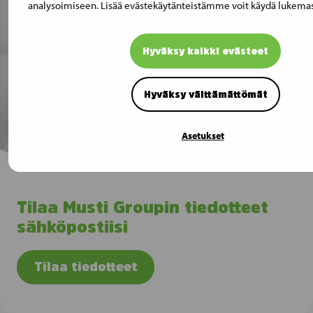
analysoimiseen. Lisää evästekäytänteistämme voit käydä lukema
Hyväksy kaikki evästeet
Hyväksy välttämättömät
Asetukset
Tilaa Musti Groupin tiedotteet
sähköpostiisi
Tilaa tiedotteet