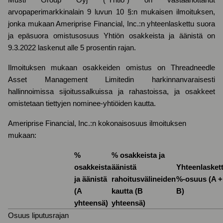
Musti Group Oyj ("Yhtiö") on vastaanottanut
arvopaperimarkkinalain 9 luvun 10 §:n mukaisen ilmoituksen,
jonka mukaan
Ameriprise Financial, Inc.:n
yhteenlaskettu suora
ja epäsuora omistusosuus Yhtiön osakkeista ja äänistä on
9.3.2022 laskenut alle 5 prosentin rajan.
Ilmoituksen mukaan osakkeiden omistus on
Threadneedle
Asset Management Limitedin harkinnanvaraisesti
hallinnoimissa sijoitussalkuissa ja rahastoissa
, ja osakkeet
omistetaan tiettyjen nominee-yhtiöiden kautta.
Ameriprise Financial, Inc.:n kokonaisosuus ilmoituksen
mukaan:
%
% osakkeista ja
osakkeista
äänistä
Yhteenlasket
ja äänistä
rahoitusvälineiden
%-osuus (A +
(A
kautta (B
B)
yhteensä)
yhteensä)
Osuus liputusrajan