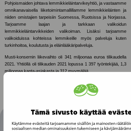
Pohjoismaiden johtava lemmikkieläintarvikeyhtiö, ja vastaamme
omnikanavaisella liiketoimintamallillamme lemmikkieläinten ja
niiden omistajien tarpeisiin Suomessa, Ruotsissa ja Norjassa.
Tarjoamme laajan ja tarkkaan valikoidun
lemmikkieläintarvikkeiden valikoiman. Lisäksi tarjoamme
valikoiduissa kohteissa lemmikeille myös palveluja kuten
turkinhoitoa, koulutusta ja eläinlääkäripalveluja.
Musti-konsernin liikevaihto oli 341 miljoonaa euroa tilikaudella
2021. Yhtiöllä oli tilikauden 2021 lopussa 1 397 työntekijää, 1,3
miljoonaa kanta-asiakasta ja 312 myymälää.
Tämä sivusto käyttää eväste
Käytämme evästeitä tarjoamamme sisällön ja mainosten räätälö
sosiaalisen median ominaisuuksien tukemiseen ja kävijämäärä