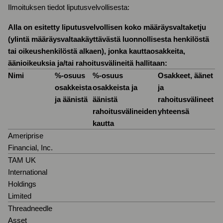
Ilmoituksen tiedot liputusvelvollisesta:
Alla on esitetty liputusvelvollisen koko määräysvaltaketju
(ylintä määräysvaltaa
käyttävästä luonnollisesta henkilöstä
tai oikeushenkilöstä alkaen), jonka kautta
osakkeita,
äänioikeuksia ja/tai rahoitusvälineitä hallitaan:
Nimi
%-osuus
%-osuus
Osakkeet, äänet
osakkeista
osakkeista ja
ja
ja äänistä
äänistä
rahoitusvälineet
rahoitusvälineiden
yhteensä
kautta
Ameriprise
Financial, Inc.
TAM UK
International
Holdings
Limited
Threadneedle
Asset