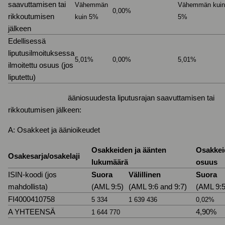
saavuttamisen tai
Vähemmän
Vähemmän kui
0,00%
rikkoutumisen
kuin 5%
5%
jälkeen
Edellisessä
liputusilmoituksessa
5,01%
0,00%
5,01%
ilmoitettu osuus (jos
liputettu)
Tiedot omistus- ja
ääniosuudesta liputusrajan saavuttamisen tai
rikkoutumisen jälkeen:
A: Osakkeet ja äänioikeudet
Osakkeiden ja äänten
Osakkei
Osakesarja/osakelaji
lukumäärä
osuus
ISIN-koodi (jos
Suora
Välillinen
Suora
mahdollista)
(AML 9:5)
(AML 9:6 and 9:7)
(AML 9:5
FI4000410758
5 334
1 639 436
0,02%
A YHTEENSÄ
4,90%
1 644 770